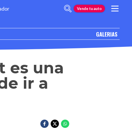
ador
Vende tu auto
GALERIAS
t es una
e ir a