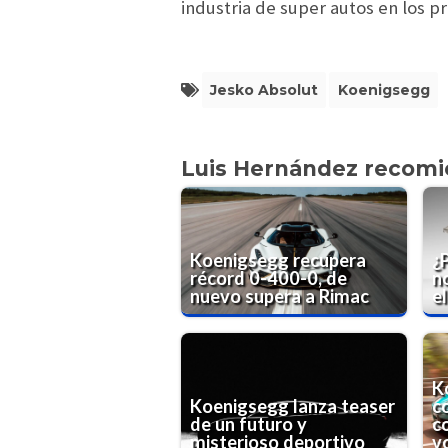
industria de super autos en los p
Jesko Absolut
Koenigsegg
Luis Hernández recom
Koenigsegg recupera
¿
récord 0-400-0, de
n
nuevo supera a Rimac
el
K
Koenigsegg lanza teaser
c
de un futuro y
c
misterioso deportivo
v