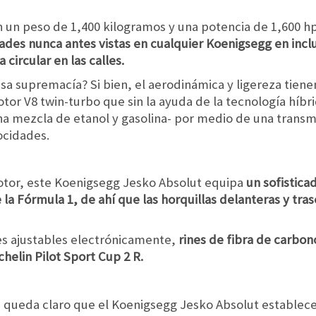
n un peso de 1,400 kilogramos y una potencia de 1,600 h
ades nunca antes vistas en cualquier Koenigsegg en incl
ircular en las calles.
sa supremacía? Si bien, el aerodinámica y ligereza tien
motor V8 twin-turbo que sin la ayuda de la tecnología híb
una mezcla de etanol y gasolina- por medio de una trans
ocidades.
tor, este Koenigsegg Jesko Absolut equipa
un sofistica
e la Fórmula 1, de ahí que las horquillas delanteras y tra
 ajustables electrónicamente,
rines de fibra de carbon
helin Pilot Sport Cup 2 R.
 queda claro que el Koenigsegg Jesko Absolut establece