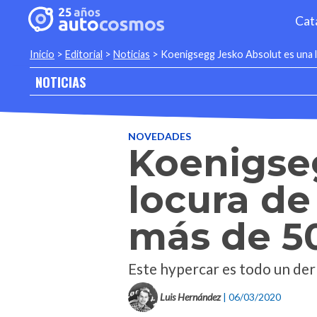
Cat
Inicio
>
Editorial
>
Noticias
>
Koenigsegg Jesko Absolut es una l
NOTICIAS
NOVEDADES
Koenigse
locura de
más de 5
Este hypercar es todo un der
Luis Hernández
| 06/03/2020