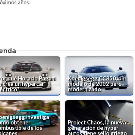
róximos años.
ienda
Por qué Horacio Pagani
Koenigsegg CC850, un
o crea un hypercar
modelo de 2002 pero
éctrico?
modernizado
oenigsegg investiga
omo obtener
Project Chaos, la nueva
ombustible de los
generación de hyper
olcanes
autos tiene sello griego