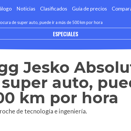
álogo
Noticias
Clasificados
Guía de precios
Compar
ocura de super auto, puede ir a más de 500 km por hora
ESPECIALES
gg Jesko Absolu
 super auto, pued
00 km por hora
roche de tecnología e ingeniería.