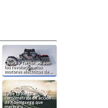
Quark y Terrier: así son
los revolucionarios
motores eléctricos de ...
Time to Reign, el
cortometraje de acción
de Koenigsegg que
merece u...