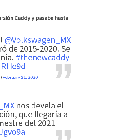
ersión Caddy y pasaba hasta
el
@Volkswagen_MX
ó de 2015-2020. Se
onia.
#thenewcaddy
g3RHe9d
s)
February 21, 2020
n_MX
nos devela el
ión, que llegaría a
mestre del 2021
yJgvo9a