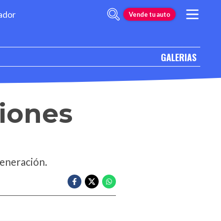
ador
Vende tu auto
GALERIAS
iones
eneración.