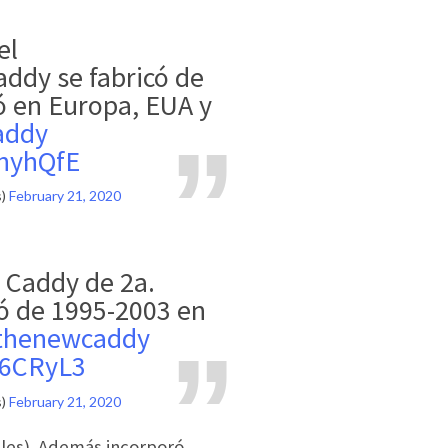
el
ddy se fabricó de
ó en Europa, EUA y
addy
vhyhQfE
s)
February 21, 2020
Caddy de 2a.
có de 1995-2003 en
thenewcaddy
V6CRyL3
s)
February 21, 2020
bles). Además incorporó