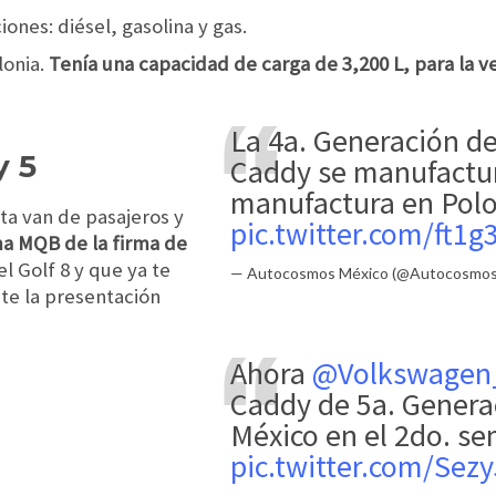
ones: diésel, gasolina y gas.
lonia.
Tenía una capacidad de carga de 3,200 L, para la v
La 4a. Generación d
 5
Caddy se manufactur
manufactura en Pol
sta van de pasajeros y
pic.twitter.com/ft1
a MQB de la firma de
el Golf 8 y que ya te
— Autocosmos México (@Autocosmo
te la presentación
Ahora
@Volkswage
Caddy de 5a. Generac
México en el 2do. se
pic.twitter.com/Sez