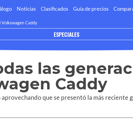
álogo
Noticias
Clasificados
Guía de precios
Compar
el Volkswagen Caddy
ESPECIALES
odas las generac
swagen Caddy
 aprovechando que se presentó la más reciente g