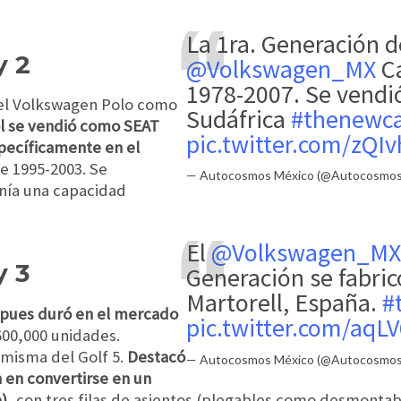
La 1ra. Generación d
y 2
@Volkswagen_MX
Ca
1978-2007. Se vendi
el Volkswagen Polo como
Sudáfrica
#thenewc
l se vendió como SEAT
pic.twitter.com/zQI
specíficamente en el
e 1995-2003. Se
— Autocosmos México (@Autocosmo
nía una capacidad
El
@Volkswagen_MX
 3
Generación se fabri
Martorell, España.
#
 pues duró en el mercado
pic.twitter.com/aqL
600,000 unidades.
 misma del Golf 5.
Destacó
— Autocosmos México (@Autocosmo
 en convertirse en un
e)
, con tres filas de asientos (plegables como desmonta