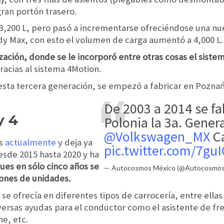
ran portón trasero.
3,200 L, pero pasó a incrementarse ofreciéndose una nue
 Max, con esto el volumen de carga aumentó a 4,000 L.
ización, donde se le incorporó entre otras cosas el siste
gracias al sistema 4Motion.
esta tercera generación, se empezó a fabricar en Poznań
De 2003 a 2014 se fabricó en Poznań,
y 4
Polonia la 3a. Gener
@Volkswagen_MX
C
os
actualmente
y deja ya
pic.twitter.com/7gu
sde 2015 hasta 2020 y ha
ues en sólo cinco años se
— Autocosmos México (@Autocosmo
ones de unidades.
se ofrecía en diferentes tipos de carrocería, entre ella
diversas ayudas para el conductor como el asistente de 
he, etc.