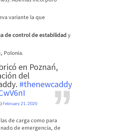
va variante la que
ma de control de estabilidad
y
, Polonia.
ación del
addy.
#thenewcaddy
ICwV6nI
s)
February 21, 2020
s las de carga como para
frenado de emergencia, de