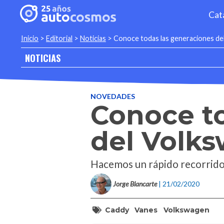
Cat
Inicio
>
Editorial
>
Noticias
>
Conoce todas las generaciones d
NOTICIAS
NOVEDADES
Conoce t
del Volk
Hacemos un rápido recorrido
Jorge Blancarte
| 21/02/2020
Caddy
Vanes
Volkswagen