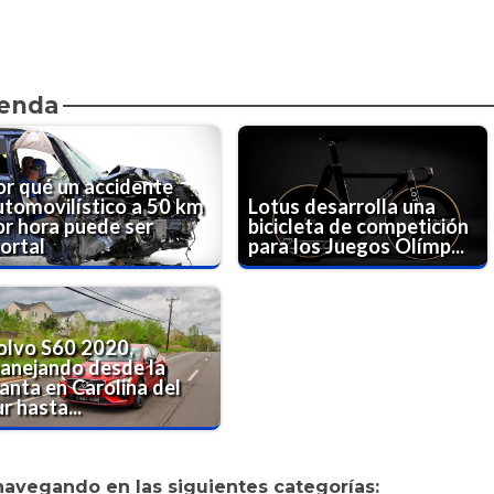
ienda
or qué un accidente
utomovilístico a 50 km
Lotus desarrolla una
or hora puede ser
bicicleta de competición
ortal
para los Juegos Olímp...
olvo S60 2020,
anejando desde la
anta en Carolina del
r hasta...
navegando en las siguientes categorías: