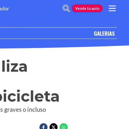
ador
Vende tu auto
GALERIAS
liza
icicleta
s graves o incluso