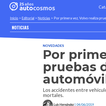
Cat
Inicio
>
Editorial
>
Noticias
>
Por primera vez, Volvo realiza pru
NOTICIAS
NOVEDADES
Por prime
pruebas 
automóvil
Los accidentes entre vehículo
mortales.
Luis Hernández
| 04/06/2019