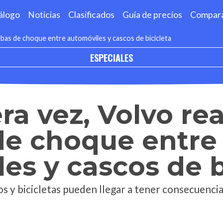
álogo
Noticias
Clasificados
Guía de precios
Compar
ebas de choque entre automóviles y cascos de bicicleta
ESPECIALES
ra vez, Volvo rea
de choque entre
es y cascos de b
s y bicicletas pueden llegar a tener consecuencia