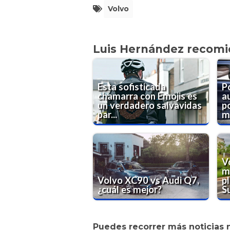
Volvo
Luis Hernández recom
Esta sofisticada
P
chamarra con Emojis es
a
un verdadero salvavidas
p
par...
m
V
m
Volvo XC90 vs Audi Q7,
pl
¿cuál es mejor?
Su
Puedes recorrer más noticias 