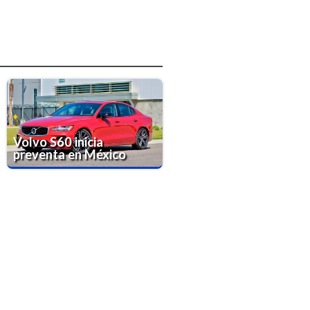
Volvo S60 inicia
preventa en México