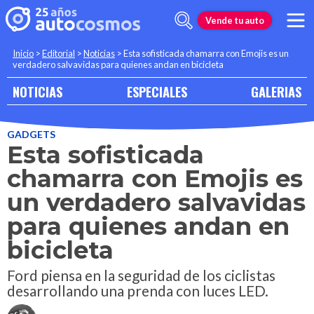
Vende tu auto
Inicio
>
Editorial
>
Noticias
>
Esta sofisticada chamarra con Emojis es un
verdadero salvavidas para quienes andan en bicicleta
NOTICIAS
ESPECIALES
GALERIAS
GADGETS
Esta sofisticada
chamarra con Emojis es
un verdadero salvavidas
para quienes andan en
bicicleta
Ford piensa en la seguridad de los ciclistas
desarrollando una prenda con luces LED.