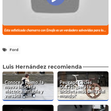
Esta sofisticada chamarra con Emojis es un verdadero salvavidas para los ciclistas
Ford
Luis Hernández recomienda
Conoce a Poimo, la
Peugeot Cycles
nueva bicicleta
DL121: ¿será la
eléctrica, inflable y
bicicleta más bella del
versátil
mundo?