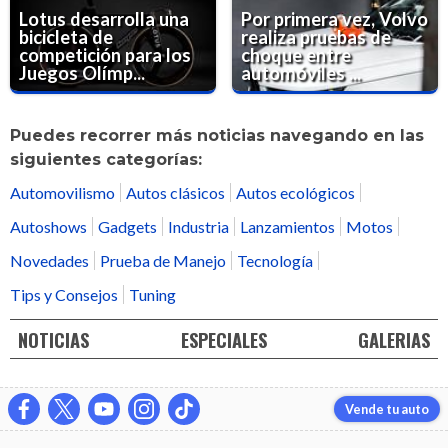
Lotus desarrolla una
Por primera vez, Volvo
bicicleta de
realiza pruebas de
competición para los
choque entre
Juegos Olímp...
automóviles ...
Puedes recorrer más noticias navegando en las
siguientes categorías:
Automovilismo
Autos clásicos
Autos ecológicos
Autoshows
Gadgets
Industria
Lanzamientos
Motos
Novedades
Prueba de Manejo
Tecnología
Tips y Consejos
Tuning
NOTICIAS
ESPECIALES
GALERIAS
Vende tu auto