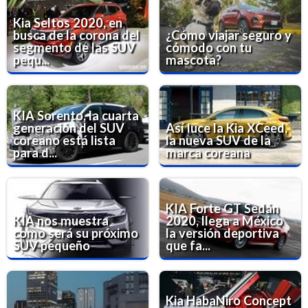
Kia Seltos 2020, en
busca de la corona del
¿Cómo viajar seguro y
segmento de las SUV
cómodo con tu
pequ...
mascota?
KIA Sorento, la cuarta
generación del SUV
Así luce la Kia XCeed,
coreano está lista
la nueva SUV de la
para d...
marca coreana
KIA Forte GT Sedán
KIA nos muestra
2020, llega a México
como será su próximo
la versión deportiva
SUV pequeño
que fa...
Kia HabaNiro Concept