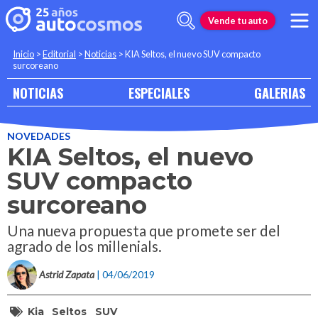
Vende tu auto
Inicio
>
Editorial
>
Noticias
>
KIA Seltos, el nuevo SUV compacto
surcoreano
NOTICIAS
ESPECIALES
GALERIAS
NOVEDADES
KIA Seltos, el nuevo
SUV compacto
surcoreano
Una nueva propuesta que promete ser del
agrado de los millenials.
Astrid Zapata
| 04/06/2019
Kia
Seltos
SUV