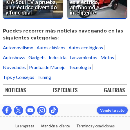
KIA Soul EV a prueba,
es eléctrico,
un eléctrico divertido
autónomo e
y funcional
inteligente
Puedes recorrer más noticias navegando en las
siguientes categorías:
Automovilismo
Autos clásicos
Autos ecológicos
Autoshows
Gadgets
Industria
Lanzamientos
Motos
Novedades
Prueba de Manejo
Tecnología
Tips y Consejos
Tuning
NOTICIAS
ESPECIALES
GALERIAS
Vende tu auto
La empresa
Atención al cliente
Términos y condiciones