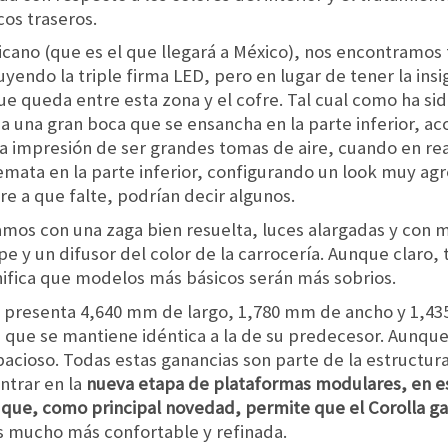
cos traseros.
cano (que es el que llegará a México), nos encontramos
yendo la triple firma LED, pero en lugar de tener la insi
que queda entre esta zona y el cofre. Tal cual como ha si
a una gran boca que se ensancha en la parte inferior, 
a impresión de ser grandes tomas de aire, cuando en re
remata en la parte inferior, configurando un look muy ag
bre a que falte, podrían decir algunos.
amos con una zaga bien resuelta, luces alargadas y con 
e y un difusor del color de la carrocería. Aunque claro,
gnifica que modelos más básicos serán más sobrios.
n presenta 4,640 mm de largo, 1,780 mm de ancho y 1,43
, que se mantiene idéntica a la de su predecesor. Aunqu
cioso. Todas estas ganancias son parte de la estructura 
ntrar en la
nueva etapa de plataformas modulares, en e
la que, como principal novedad, permite que el Corolla g
 mucho más confortable y refinada.