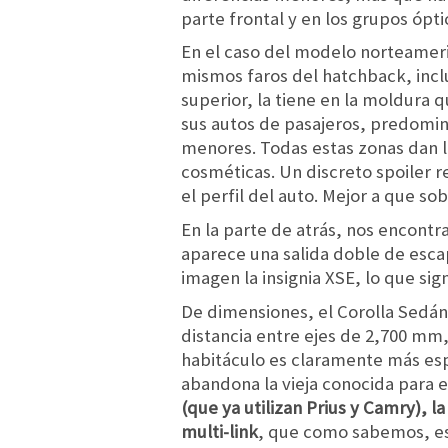
parte frontal y en los grupos ópti
En el caso del modelo norteameri
mismos faros del hatchback, inclu
superior, la tiene en la moldura 
sus autos de pasajeros, predomin
menores. Todas estas zonas dan l
cosméticas. Un discreto spoiler 
el perfil del auto. Mejor a que so
En la parte de atrás, nos encontr
aparece una salida doble de escap
imagen la insignia XSE, lo que si
De dimensiones, el Corolla Sedá
distancia entre ejes de 2,700 mm
habitáculo es claramente más espa
abandona la vieja conocida para e
(que ya utilizan Prius y Camry), 
multi-link
, que como sabemos, es