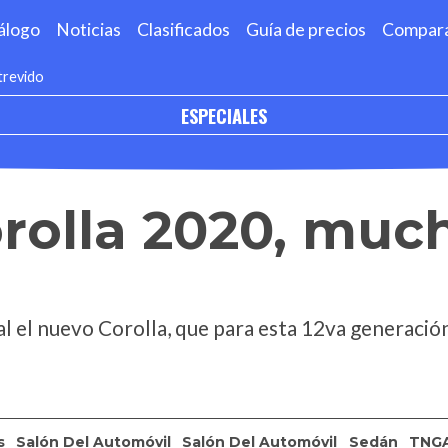
álogo
Noticias
Clasificados
Guía de precios
Compar
trevido
ESPECIALES
orolla 2020, mu
al el nuevo Corolla, que para esta 12va generació
s
Salón Del Automóvil
Salón Del Automóvil
Sedán
TNG