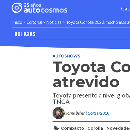
Cat
Inicio
>
Editorial
>
Noticias
>
Toyota Corolla 2020, mucho más a
NOTICIAS
AUTOSHOWS
Toyota C
atrevido
Toyota presentó a nivel glob
TNGA
Jorge Beher
| 16/11/2018
Compacto
Corolla
Novedade