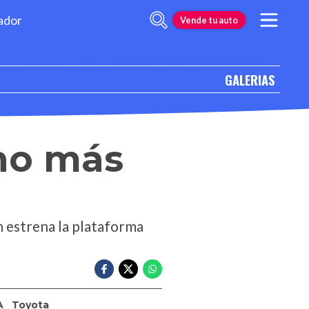
ador
Vende tu auto
GALERIAS
cho más
n estrena la plataforma
A
Toyota