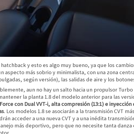
del hatchback y esto es algo muy bueno, ya que los cambi
un aspecto más sobrio y minimalista, con una zona centra
ulgadas, según versión), las salidas de aire y los botone
blemente, aun no hay un salto hacia un propulsor Turbo 
antener la planta 1.8 del modelo anterior para las vers
orce con Dual VVT-i, alta compresión (13:1) e inyección 
as
. Los modelos 1.8 se asociarán a la transmisión CVT má
drán acceder a una nueva CVT y a una inédita transmisi
nejo más deportivo, pero que no necesite tanta danza 
tor.