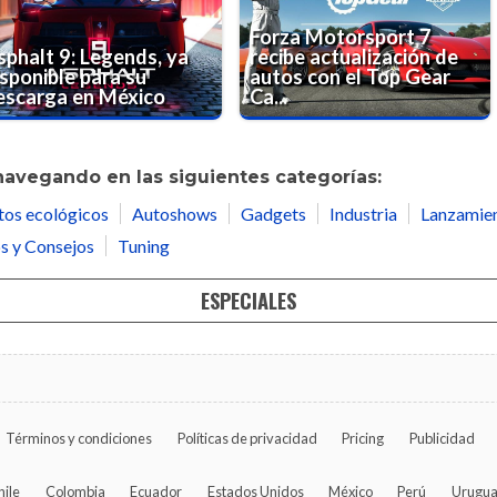
Forza Motorsport 7
sphalt 9: Legends, ya
recibe actualización de
isponible para su
autos con el Top Gear
escarga en México
Ca...
navegando en las siguientes categorías:
tos ecológicos
Autoshows
Gadgets
Industria
Lanzamie
s y Consejos
Tuning
ESPECIALES
Términos y condiciones
Políticas de privacidad
Pricing
Publicidad
hile
Colombia
Ecuador
Estados Unidos
México
Perú
Urugu