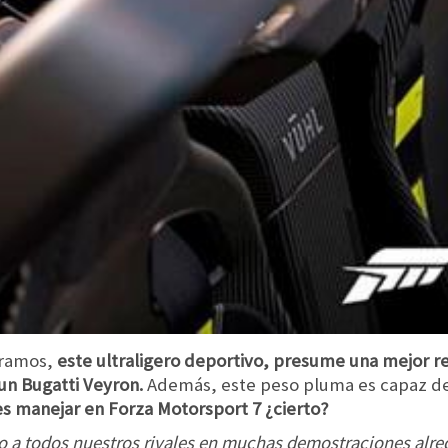
gramos,
este ultraligero deportivo, presume una mejor r
un Bugatti Veyron.
Además, este peso pluma es capaz de 
es manejar en Forza Motorsport 7 ¿cierto?
o a todos nuestros rivales en muchas demostraciones alr