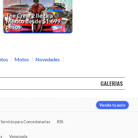
The Crew 2 llega a
México desde $1,699
pesos
ntos
Motos
Novedades
GALERIAS
Vende tu auto
Servicio para Concesionarias
RSS
ay
Venezuela