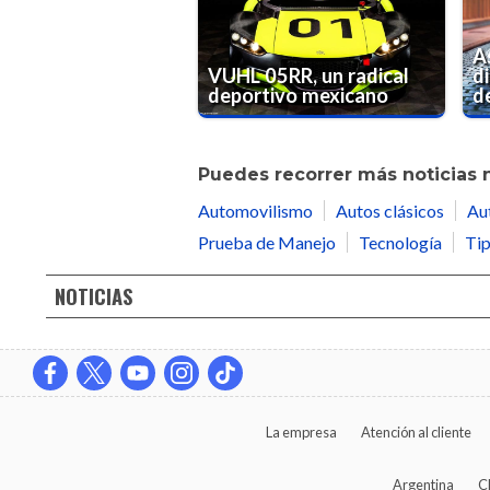
A
VUHL 05RR, un radical
d
deportivo mexicano
d
Puedes recorrer más noticias 
Automovilismo
Autos clásicos
Au
Prueba de Manejo
Tecnología
Tip
NOTICIAS
La empresa
Atención al cliente
Argentina
C