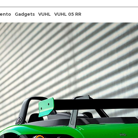
iento
Gadgets
VUHL
VUHL 05 RR