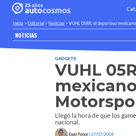
Cat
Inicio
>
Editorial
>
Noticias
>
VUHL 05RR, el deportivo mexicano 
NOTICIAS
GADGETS
VUHL 05RR
mexicano 
Motorspo
Llegó la hora de que los gam
nacional.
Esaú Ponce
| 27/07/2018