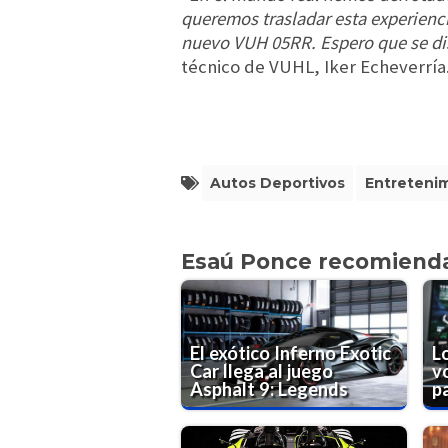
queremos trasladar esta experienc
nuevo VUH 05RR. Espero que se dis
técnico de VUHL, Iker Echeverría
Autos Deportivos
Entreteni
Esaú Ponce recomiend
El exótico Inferno Exotic
L
Car llega al juego
v
Asphalt 9: Legends
p