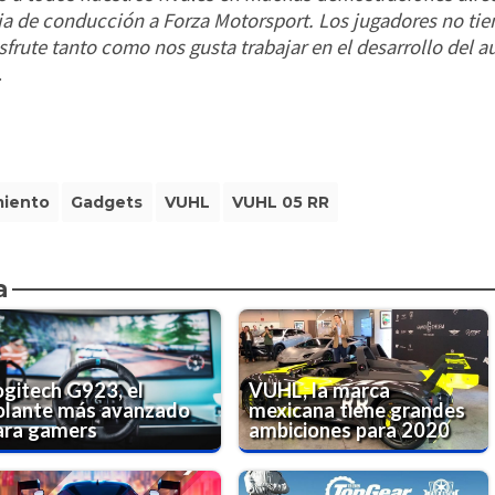
ia de conducción a Forza Motorsport. Los jugadores no tie
frute tanto como nos gusta trabajar en el desarrollo del 
.
miento
Gadgets
VUHL
VUHL 05 RR
a
ogitech G923, el
VUHL, la marca
olante más avanzado
mexicana tiene grandes
ara gamers
ambiciones para 2020