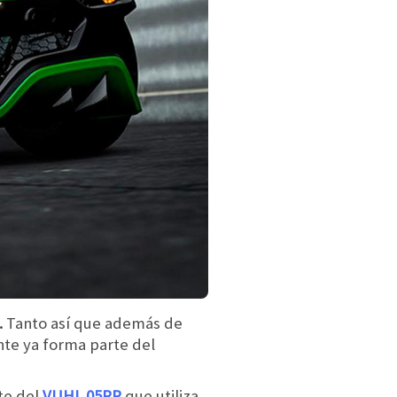
.
Tanto así que además de
nte ya forma parte del
nte del
VUHL 05RR
que utiliza