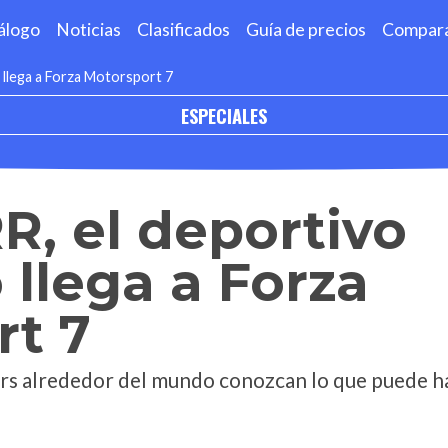
álogo
Noticias
Clasificados
Guía de precios
Compar
llega a Forza Motorsport 7
ESPECIALES
, el deportivo
llega a Forza
rt 7
ers alrededor del mundo conozcan lo que puede h