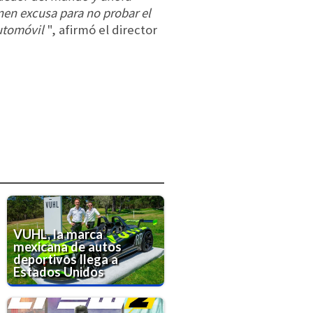
nen excusa para no probar el
automóvil
", afirmó el director
VUHL, la marca
mexicana de autos
deportivos llega a
Estados Unidos