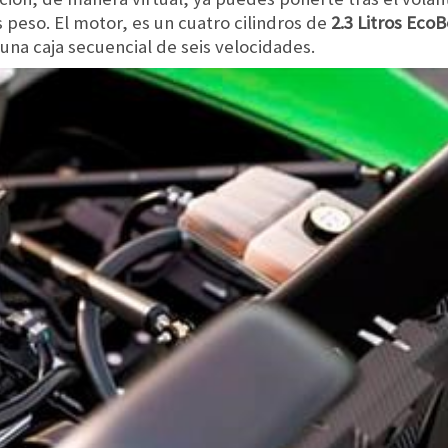
peso. El motor, es un cuatro cilindros de
2.3 Litros EcoB
a una caja secuencial de seis velocidades.