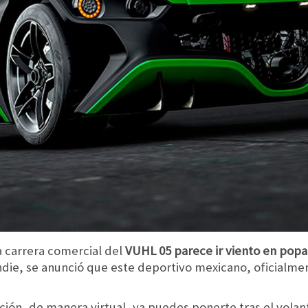
la carrera comercial del
VUHL 05 parece ir viento en popa
ndie, se anunció que este deportivo mexicano, oficialme
zación, de manera virtual, ya puedes ponerte tras el vola