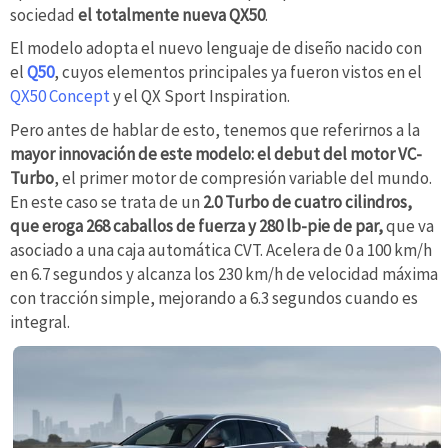
sociedad
el totalmente nueva QX50
.
El modelo adopta el nuevo lenguaje de diseño nacido con
el
Q50
, cuyos elementos principales ya fueron vistos en el
QX50 Concept
y el QX Sport Inspiration.
Pero antes de hablar de esto, tenemos que referirnos a la
mayor innovación de este modelo: el debut del motor VC-
Turbo
, el primer motor de compresión variable del mundo.
En este caso se trata de un
2.0 Turbo de cuatro cilindros,
que eroga 268 caballos de fuerza y
280 lb-pie de
par,
que va
asociado a una caja automática CVT. Acelera de 0 a 100 km/h
en 6.7 segundos y alcanza los 230 km/h de velocidad máxima
con tracción simple, mejorando a 6.3 segundos cuando es
integral.