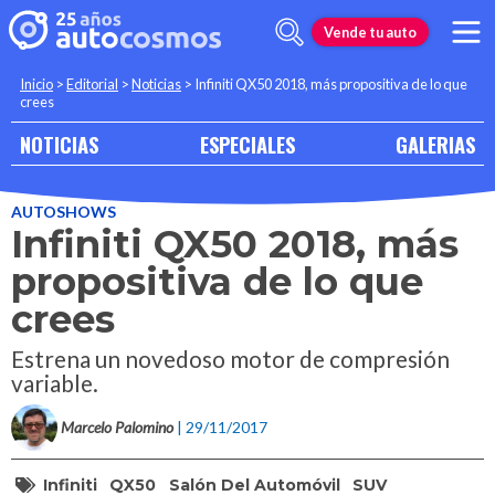
Vende tu auto
Inicio
>
Editorial
>
Noticias
>
Infiniti QX50 2018, más propositiva de lo que
crees
NOTICIAS
ESPECIALES
GALERIAS
AUTOSHOWS
Infiniti QX50 2018, más
propositiva de lo que
crees
Estrena un novedoso motor de compresión
variable.
Marcelo Palomino
| 29/11/2017
Infiniti
QX50
Salón Del Automóvil
SUV