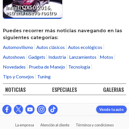
Infiniti QX50 2016,
estrena nuevo rostro
Puedes recorrer más noticias navegando en las
siguientes categorías:
Automovilismo
Autos clásicos
Autos ecológicos
Autoshows
Gadgets
Industria
Lanzamientos
Motos
Novedades
Prueba de Manejo
Tecnología
Tips y Consejos
Tuning
NOTICIAS
ESPECIALES
GALERIAS
Vende tu auto
La empresa
Atención al cliente
Términos y condiciones