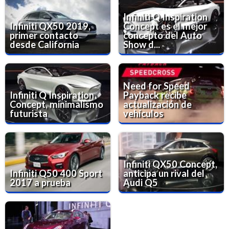
Infiniti Q Inspiration
Infiniti QX50 2019,
Concept es el mejor
primer contacto
concepto del Auto
desde California
Show d...
Need for Speed
Infiniti Q Inspiration
Payback recibe
Concept, minimalismo
actualización de
futurista
vehículos
Infiniti QX50 Concept,
Infiniti Q50 400 Sport
anticipa un rival del
2017 a prueba
Audi Q5