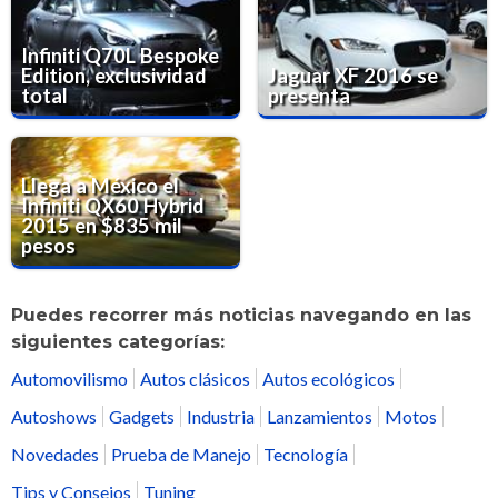
Infiniti Q70L Bespoke
Edition, exclusividad
Jaguar XF 2016 se
total
presenta
Llega a México el
Infiniti QX60 Hybrid
2015 en $835 mil
pesos
Puedes recorrer más noticias navegando en las
siguientes categorías:
Automovilismo
Autos clásicos
Autos ecológicos
Autoshows
Gadgets
Industria
Lanzamientos
Motos
Novedades
Prueba de Manejo
Tecnología
Tips y Consejos
Tuning