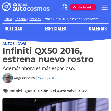
Vende tu auto
Inicio
>
Editorial
>
Noticias
>
Infiniti QX50 2016, estrena nuevo rostro
NOTICIAS
ESPECIALES
GALERIAS
AUTOSHOWS
Infiniti QX50 2016,
estrena nuevo rostro
Además ahora es más espacioso.
Jorge Blancarte
| 26/03/2015
Infiniti
QX50
Salón Del Automóvil
SUV