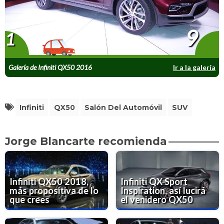
9
1
Galería de Infiniti QX50 2016
Ir a la galería
Infiniti
QX50
Salón Del Automóvil
SUV
Jorge Blancarte recomienda
Infiniti QX50 2018,
Infiniti QX Sport
más propositiva de lo
Inspiration, así lucirá
que crees
el venidero QX50