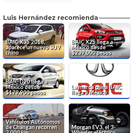
Luis Hernández recomienda
BAIC X35 2018,
BAIC X25 llega a
aparece un nuevo SUV
México desde
chino
$239,000 pesos
BAIC D20 llega a
México desde
La marca china BAIC
$179,900 pesos
llega a México
Vehículos Autónomos
de Changan recorren
Morgan EV3, el 3-
2,000 km
Wheeler eléctrico