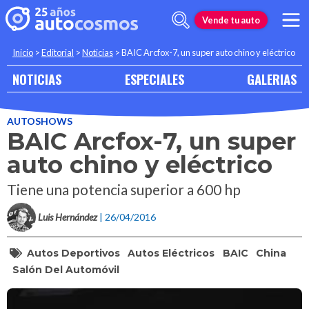
Vende tu auto
Inicio
>
Editorial
>
Noticias
>
BAIC Arcfox-7, un super auto chino y eléctrico
NOTICIAS
ESPECIALES
GALERIAS
AUTOSHOWS
BAIC Arcfox-7, un super
auto chino y eléctrico
Tiene una potencia superior a 600 hp
Luis Hernández
| 26/04/2016
Autos Deportivos
Autos Eléctricos
BAIC
China
Salón Del Automóvil