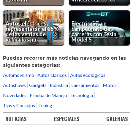
Autos eléctricos
Electric GT, un
representarán el 35%
campeonato de
de las ventas de
carreras con Tesla
vehículos nu...
Model S
Puedes recorrer más noticias navegando en las
siguientes categorías:
Automovilismo
Autos clásicos
Autos ecológicos
Autoshows
Gadgets
Industria
Lanzamientos
Motos
Novedades
Prueba de Manejo
Tecnología
Tips y Consejos
Tuning
NOTICIAS
ESPECIALES
GALERIAS