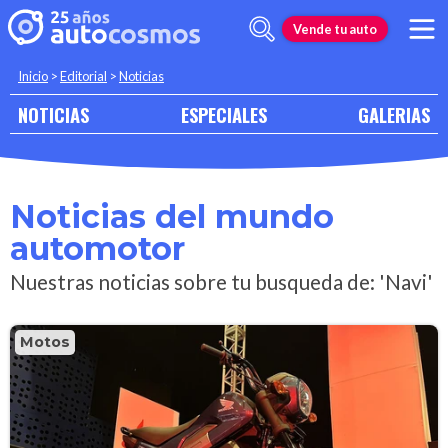
Vende tu auto
Inicio
>
Editorial
>
Noticias
NOTICIAS
ESPECIALES
GALERIAS
Noticias del mundo
automotor
Nuestras noticias sobre tu busqueda de: 'Navi'
Motos