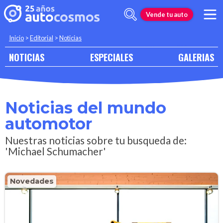
Vende tu auto
Inicio
>
Editorial
>
Noticias
NOTICIAS
ESPECIALES
GALERIAS
Noticias del mundo
automotor
Nuestras noticias sobre tu busqueda de:
'Michael Schumacher'
Novedades