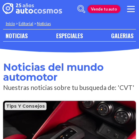
Vende tu auto
Inicio
>
Editorial
>
Noticias
NOTICIAS
ESPECIALES
GALERIAS
Noticias del mundo
automotor
Nuestras noticias sobre tu busqueda de: 'CVT'
Tips Y Consejos