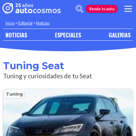
Vende tu auto
Inicio
>
Editorial
>
Noticias
NOTICIAS
ESPECIALES
GALERIAS
Tuning Seat
Tuning y curiosidades de tu Seat
Tuning