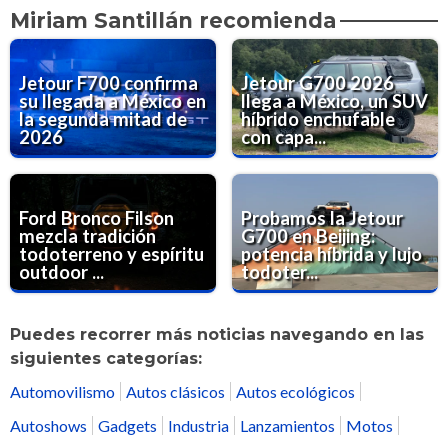
Miriam Santillán recomienda
Jetour F700 confirma
Jetour G700 2026
su llegada a México en
llega a México, un SUV
la segunda mitad de
híbrido enchufable
2026
con capa...
Ford Bronco Filson
Probamos la Jetour
mezcla tradición
G700 en Beijing:
todoterreno y espíritu
potencia híbrida y lujo
outdoor ...
todoter...
Puedes recorrer más noticias navegando en las
siguientes categorías:
Automovilismo
Autos clásicos
Autos ecológicos
Autoshows
Gadgets
Industria
Lanzamientos
Motos