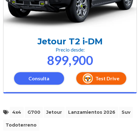
Jetour T2 i-DM
Precio desde:
899,900
Consulta
Test Drive
4x4
G700
Jetour
Lanzamientos 2026
Suv
Todoterreno