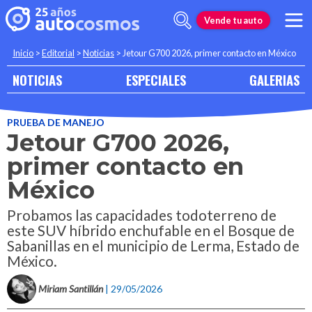
Vende tu auto
Inicio
>
Editorial
>
Noticias
>
Jetour G700 2026, primer contacto en México
NOTICIAS
ESPECIALES
GALERIAS
PRUEBA DE MANEJO
Jetour G700 2026,
primer contacto en
México
Probamos las capacidades todoterreno de
este SUV híbrido enchufable en el Bosque de
Sabanillas en el municipio de Lerma, Estado de
México.
Miriam Santillán
| 29/05/2026