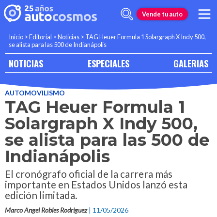
Vende tu auto
Inicio
>
Editorial
>
Noticias
>
TAG Heuer Formula 1 Solargraph X Indy 500,
se alista para las 500 de Indianápolis
NOTICIAS
ESPECIALES
GALERIAS
AUTOMOVILISMO
TAG Heuer Formula 1
Solargraph X Indy 500,
se alista para las 500 de
Indianápolis
El cronógrafo oficial de la carrera más
importante en Estados Unidos lanzó esta
edición limitada.
Marco Angel Robles Rodriguez
| 11/05/2026