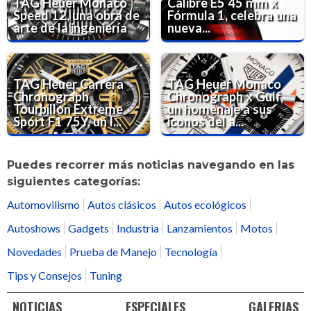
TAG Heuer Monaco
Calibre E5 45 mm x
Speed 12, una obra de
Fórmula 1, celebra una
arte de la ingeniería
nueva...
TAG Heuer Carrera
TAG Heuer Monaco
Chronograph
Chronograph x Gulf,
Tourbillon Extreme
un homenaje a sus
Sport F1 75Y, un l...
iconos del a...
Puedes recorrer más noticias navegando en las
siguientes categorías:
Automovilismo
Autos clásicos
Autos ecológicos
Autoshows
Gadgets
Industria
Lanzamientos
Motos
Novedades
Prueba de Manejo
Tecnología
Tips y Consejos
Tuning
NOTICIAS
ESPECIALES
GALERIAS