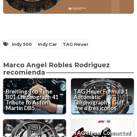
Indy 500
Indy Car
TAG Heuer
Marco Angel Robles Rodriguez
recomienda
Breitling Top Time
TAG Heuer Formula 1
B01 Chronograph 41
Automatic
Tribute to Aston
Chronograph x Gulf,
Martin DB5, ...
une a tres iconos
TAG Heuer Connected