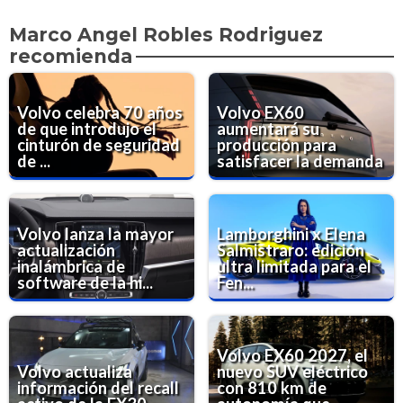
Marco Angel Robles Rodriguez
recomienda
Volvo celebra 70 años
Volvo EX60
de que introdujo el
aumentará su
cinturón de seguridad
producción para
de ...
satisfacer la demanda
Volvo lanza la mayor
Lamborghini x Elena
actualización
Salmistraro: edición
inalámbrica de
ultra limitada para el
software de la hi...
Fen...
Volvo EX60 2027, el
Volvo actualiza
nuevo SUV eléctrico
información del recall
con 810 km de