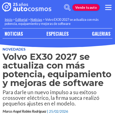
Vende tu auto
Inicio
>
Editorial
>
Noticias
>
Volvo EX30 2027 se actualiza con más
potencia, equipamiento y mejoras de software
NOTICIAS
ESPECIALES
GALERIAS
NOVEDADES
Volvo EX30 2027 se
actualiza con más
potencia, equipamiento
y mejoras de software
Para darle un nuevo impulso a su exitoso
crossover eléctrico, la firma sueca realizó
pequeños ajustes en el modelo.
Marco Angel Robles Rodriguez
| 25/02/2026