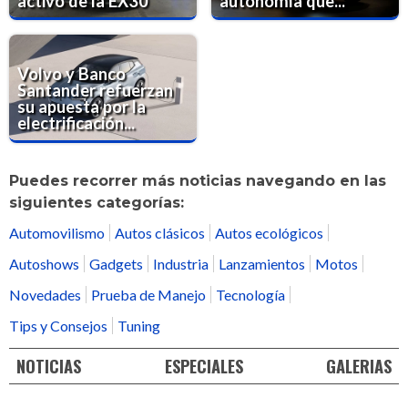
activo de la EX30
autonomía que...
Volvo y Banco
Santander refuerzan
su apuesta por la
electrificación...
Puedes recorrer más noticias navegando en las
siguientes categorías:
Automovilismo
Autos clásicos
Autos ecológicos
Autoshows
Gadgets
Industria
Lanzamientos
Motos
Novedades
Prueba de Manejo
Tecnología
Tips y Consejos
Tuning
NOTICIAS
ESPECIALES
GALERIAS