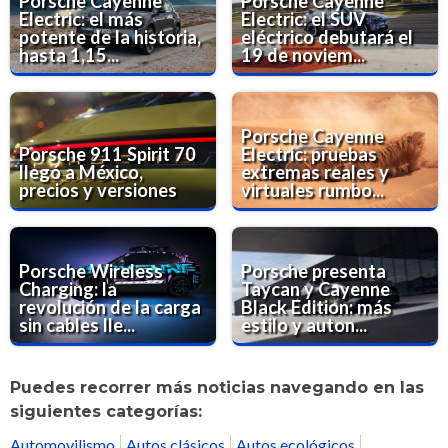
Porsche Cayenne
Porsche Cayenne
Electric: el más
Electric: el SUV
potente de la historia,
eléctrico debutará el
hasta 1,15...
19 de noviem...
Porsche Cayenne
Porsche 911 Spirit 70
Electric: pruebas
llegó a México,
extremas reales y
precios y versiones
virtuales rumbo...
Porsche Wireless
Porsche presenta
Charging: la
Taycan y Cayenne
revolución de la carga
Black Edition: más
sin cables lle...
estilo y auton...
Puedes recorrer más noticias navegando en las
siguientes categorías:
Automovilismo
Autos clásicos
Autos ecológicos