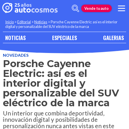
Vende tu auto
Inicio
>
Editorial
>
Noticias
>
Porsche Cayenne Electric: así es el interior
digital y personalizable del SUV eléctrico de la marca
NOTICIAS
ESPECIALES
GALERIAS
NOVEDADES
Porsche Cayenne
Electric: así es el
interior digital y
personalizable del SUV
eléctrico de la marca
Un interior que combina deportividad,
innovación digital y posibilidades de
personalización nunca antes vistas en este