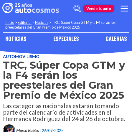
Vende tu auto
Inicio
>
Editorial
>
Noticias
>
TRC, Súper Copa GTM y la F4 serán los
preestelares del Gran Premio de México 2025
NOTICIAS
ESPECIALES
GALERIAS
AUTOMOVILISMO
TRC, Súper Copa GTM y
la F4 serán los
preestelares del Gran
Premio de México 2025
Las categorías nacionales estarán tomando
parte del calendario de actividades en el
Hermanos Rodríguez del 24 al 26 de octubre.
Marco Robles
| 26/09/2025