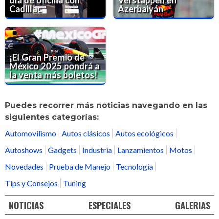
día de oficina con
Verstappen en
Cadillac
Azerbaiyán
¡El Gran Premio de
México 2025 pondrá a
la venta más boletos!
Puedes recorrer más noticias navegando en las
siguientes categorías:
Automovilismo
Autos clásicos
Autos ecológicos
Autoshows
Gadgets
Industria
Lanzamientos
Motos
Novedades
Prueba de Manejo
Tecnología
Tips y Consejos
Tuning
NOTICIAS
ESPECIALES
GALERIAS