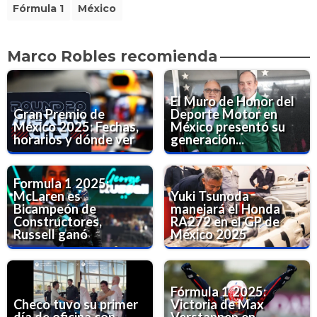
Fórmula 1
México
Marco Robles recomienda
El Muro de Honor del
Gran Premio de
Deporte Motor en
México 2025: Fechas,
México presentó su
horarios y dónde ver
generación...
Formula 1 2025:
McLaren es
Yuki Tsunoda
Bicampeón de
manejará el Honda
Constructores,
RA272 en el GP de
Russell ganó
México 2025
Fórmula 1 2025:
Checo tuvo su primer
Victoria de Max