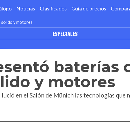
álogo
Noticias
Clasificados
Guía de precios
Compar
 sólido y motores
ESPECIALES
sentó baterías 
lido y motores
 lució en el Salón de Münich las tecnologías que