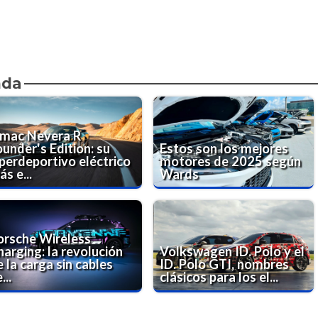
nda
imac Nevera R
under's Edition: su
Estos son los mejores
iperdeportivo eléctrico
motores de 2025 según
s e...
Wards
orsche Wireless
harging: la revolución
Volkswagen ID. Polo y el
 la carga sin cables
ID. Polo GTI, nombres
...
clásicos para los el...