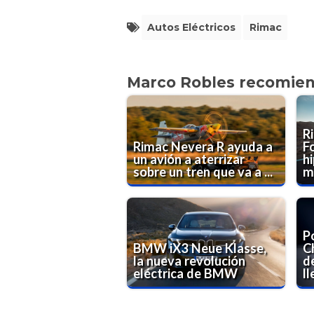
Autos Eléctricos
Rimac
Marco Robles recomie
R
Rimac Nevera R ayuda a
Fo
un avión a aterrizar
h
sobre un tren que va a ...
má
P
BMW iX3 Neue Klasse,
C
la nueva revolución
de
eléctrica de BMW
lle