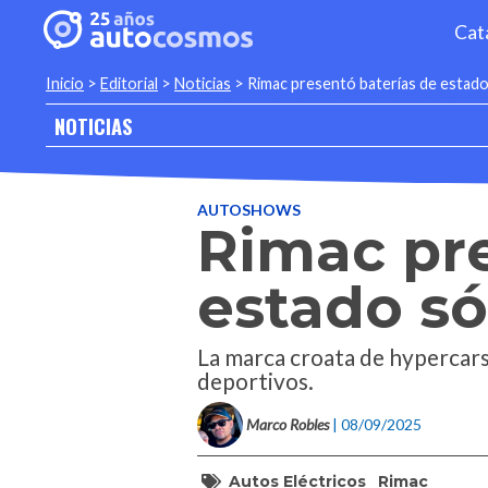
Cat
Inicio
>
Editorial
>
Noticias
>
Rimac presentó baterías de estado
NOTICIAS
AUTOSHOWS
Rimac pre
estado só
La marca croata de hypercars
deportivos.
Marco Robles
| 08/09/2025
Autos Eléctricos
Rimac