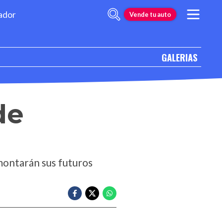
ador
Vende tu auto
GALERIAS
de
 montarán sus futuros