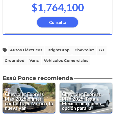
$1,764,100
Consulta
Autos Eléctricos
BrightDrop
Chevrolet
G3
Grounded
Vans
Vehículos Comerciales
Esaú Ponce recomienda
Chevrolet Express
Chevrolet Express
Max 2025 primer
Max 2025 llega a
contacto en México, la
México, una nueva
nueva van ...
opción para la...