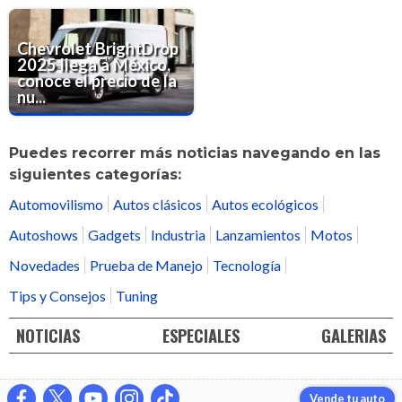
Chevrolet BrightDrop
2025 llega a México,
conoce el precio de la
nu...
Puedes recorrer más noticias navegando en las
siguientes categorías:
Automovilismo
Autos clásicos
Autos ecológicos
Autoshows
Gadgets
Industria
Lanzamientos
Motos
Novedades
Prueba de Manejo
Tecnología
Tips y Consejos
Tuning
NOTICIAS
ESPECIALES
GALERIAS
Vende tu auto