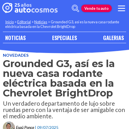
Vende tu auto
Inicio
>
Editorial
>
Noticias
>
Grounded G3, así es la nueva casa rodante
eléctrica basada en la Chevrolet BrightDrop
NOTICIAS
ESPECIALES
GALERIAS
NOVEDADES
Grounded G3, así es la
nueva casa rodante
eléctrica basada en la
Chevrolet BrightDrop
Un verdadero departamento de lujo sobre
ruedas pero con la ventaja de ser amigable con
el medio ambiente.
Esaú Ponce
| 09/07/2025