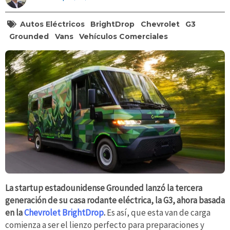
Autos Eléctricos
BrightDrop
Chevrolet
G3
Grounded
Vans
Vehículos Comerciales
La startup estadounidense Grounded lanzó la tercera
generación de su casa rodante eléctrica, la G3, ahora basada
en la
Chevrolet BrightDrop
.
Es así, que esta van de carga
comienza a ser el lienzo perfecto para preparaciones y