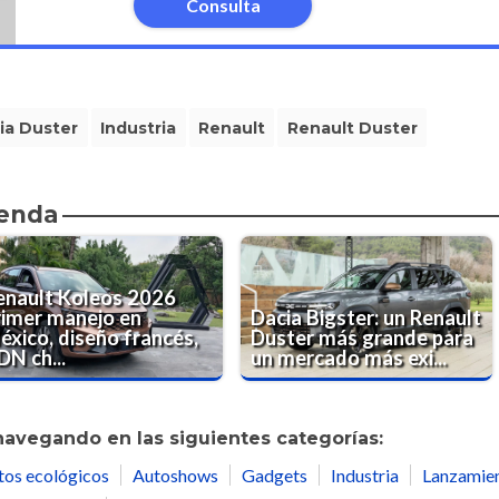
Consulta
ia Duster
Industria
Renault
Renault Duster
ienda
enault Koleos 2026
rimer manejo en
Dacia Bigster: un Renault
éxico, diseño francés,
Duster más grande para
DN ch...
un mercado más exi...
navegando en las siguientes categorías:
tos ecológicos
Autoshows
Gadgets
Industria
Lanzamie