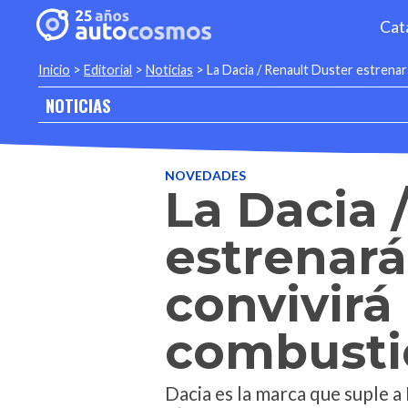
Cat
Inicio
>
Editorial
>
Noticias
>
La Dacia / Renault Duster estrenar
NOTICIAS
NOVEDADES
La Dacia 
estrenará
convivirá
combusti
Dacia es la marca que suple 