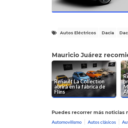
Autos Eléctricos
Dacia
Dac
Mauricio Juárez recom
R
Renault La Collection
p
abrirá en la fábrica de
M
Flins
A
Puedes recorrer más noticias 
Automovilismo
Autos clásicos
Au