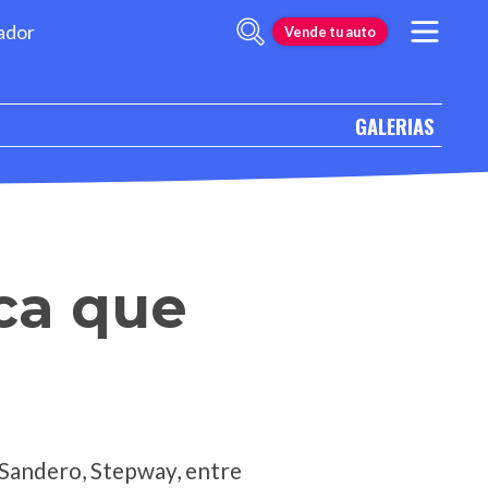
ador
Vende tu auto
GALERIAS
ica que
 Sandero, Stepway, entre