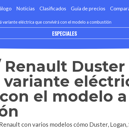
álogo
Noticias
Clasificados
Guía de precios
Compar
á variante eléctrica que convivirá con el modelo a combustión
ESPECIALES
/ Renault Duster
 variante eléctr
 con el modelo a
ón
a Renault con varios modelos cómo Duster, Logan,