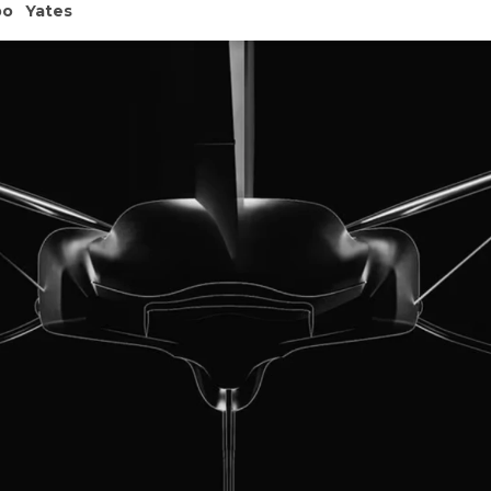
po
Yates