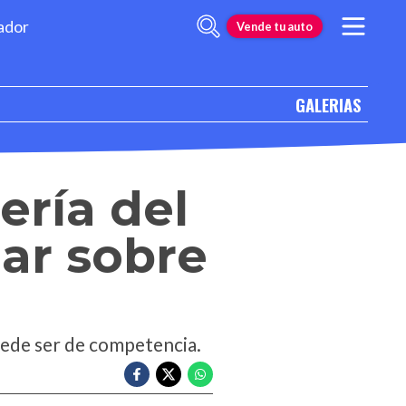
ador
Vende tu auto
GALERIAS
ería del
lar sobre
uede ser de competencia.