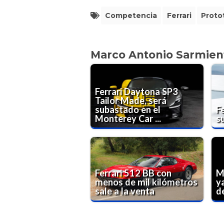
Competencia
Ferrari
Proto
Marco Antonio Sarmien
Ferrari Daytona SP3
Tailor Made, será
subastado en el
Fe
Monterey Car ...
s
Ferrari 512 BB con
M
menos de mil kilómetros
ya
sale a la venta
de