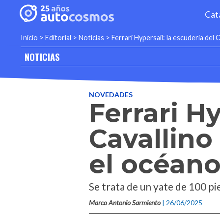
Cat
Inicio
>
Editorial
>
Noticias
>
Ferrari Hypersail: la escudería del
NOTICIAS
NOVEDADES
Ferrari Hy
Cavallino
el océan
Se trata de un yate de 100 p
Marco Antonio Sarmiento
| 26/06/2025