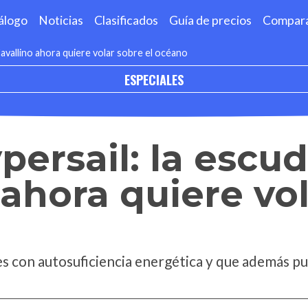
álogo
Noticias
Clasificados
Guía de precios
Compar
 Cavallino ahora quiere volar sobre el océano
ESPECIALES
persail: la escud
 ahora quiere vo
o
ies con autosuficiencia energética y que además p