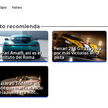
tipo
Yates
to recomienda
Ferrari 296 GT3 Evo, va
rrari Amalfi, así es el
por más victorias en la
ustituto del Roma
pista
aserati Tridente, el
te que marca el inicio
 la nueva era eléc...