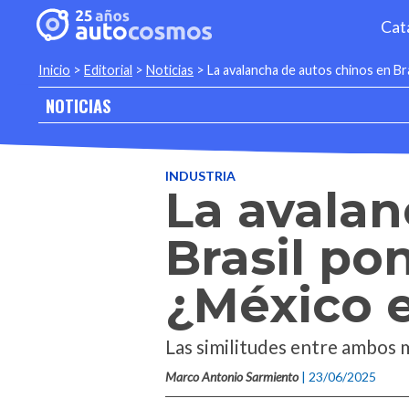
Cat
Inicio
>
Editorial
>
Noticias
>
La avalancha de autos chinos en Bra
NOTICIAS
INDUSTRIA
La avalan
Brasil po
¿México e
Las similitudes entre ambos 
Marco Antonio Sarmiento
| 23/06/2025