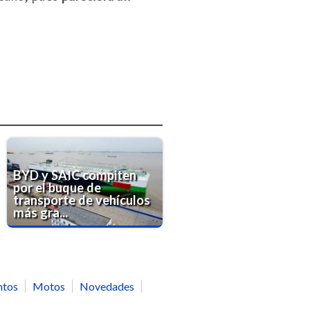
BYD y SAIC compiten
por el buque de
transporte de vehículos
más gra...
ntos
Motos
Novedades