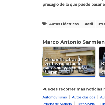
presagio de lo que puede pasar en
Autos Eléctricos
Brasil
BY
Marco Antonio Sarmien
China infla cifras de
ventas exportando
B
autos nuevos como si
n
fueran...
qu
Puedes recorrer más noticias 
Automovilismo
Autos clásicos
Au
Prueba de Manejo
Tecnología
Tip