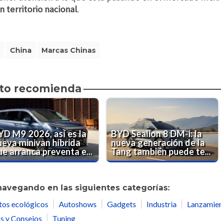
 territorio nacional
.
D
China
Marcas Chinas
to recomienda
YD M9 2026, así es la
BYD Sealion 8 DM-i: la
ueva minivan híbrida
nueva generación de la
e arranca preventa e...
Tang también puede te...
navegando en las siguientes categorías:
tos ecológicos
Autoshows
Gadgets
Industria
Lanzamie
s y Consejos
Tuning