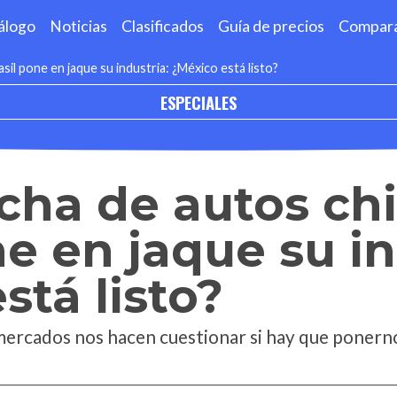
álogo
Noticias
Clasificados
Guía de precios
Compar
sil pone en jaque su industria: ¿México está listo?
ESPECIALES
cha de autos ch
ne en jaque su in
stá listo?
mercados nos hacen cuestionar si hay que ponerno