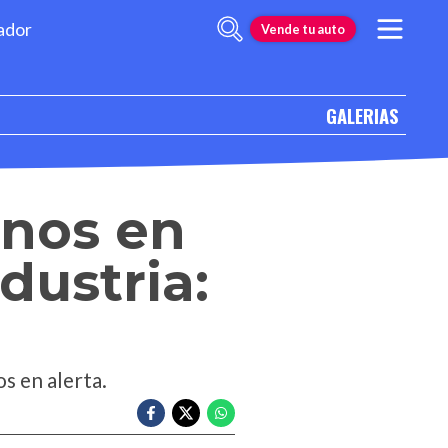
ador
Vende tu auto
GALERIAS
inos en
dustria:
s en alerta.