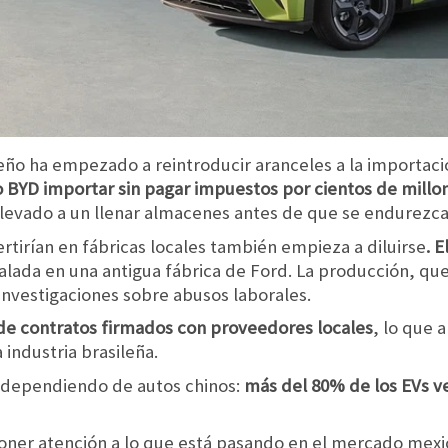
leño ha empezado a reintroducir aranceles a la importac
BYD importar sin pagar impuestos por cientos de millon
 llevado a un llenar almacenes antes de que se endurezca
rtirían en fábricas locales también empieza a diluirse
. 
talada en una antigua fábrica de Ford. La producción, q
investigaciones sobre abusos laborales.
de contratos firmados con proveedores locales
, lo que 
industria brasileña.
e dependiendo de autos chinos:
más del 80% de los EVs ve
 poner atención a lo que está pasando en el mercado mex