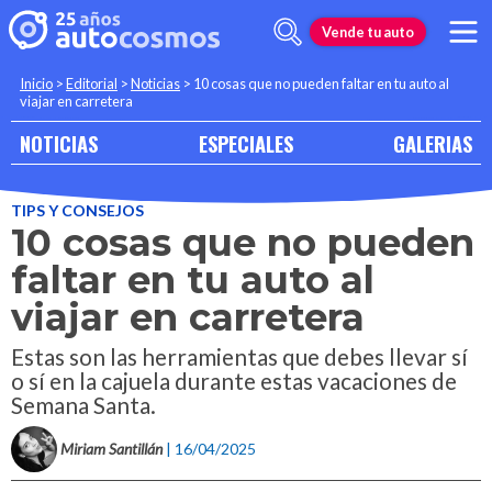
Vende tu auto
Inicio
>
Editorial
>
Noticias
>
10 cosas que no pueden faltar en tu auto al
viajar en carretera
NOTICIAS
ESPECIALES
GALERIAS
TIPS Y CONSEJOS
10 cosas que no pueden
faltar en tu auto al
viajar en carretera
Estas son las herramientas que debes llevar sí
o sí en la cajuela durante estas vacaciones de
Semana Santa.
Miriam Santillán
| 16/04/2025