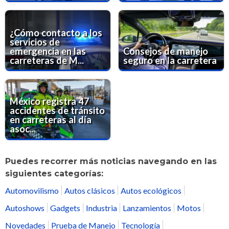
¿Cómo contacto a los
servicios de
emergencia en las
Consejos de manejo
carreteras de M...
seguro en la carretera
México registra 47
accidentes de tránsito
en carreteras al día
asoc...
Puedes recorrer más noticias navegando en las
siguientes categorías:
Automovilismo
Autos clásicos
Autos ecológicos
Autoshows
Gadgets
Industria
Lanzamientos
Motos
Novedades
Prueba de Manejo
Tecnología