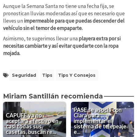
Aunque la Semana Santa no tiene una fecha fija, se
pronostican lluvias moderadas así que es necesario que
lleves un
impermeable para que puedas descender del
vehículo sin el temor de empaparte.
Asimismo, te sugerimos llevar una
playera extra por si
necesitas cambiarte y así evitar quedarte con la ropa
mojada.
Seguridad
Tips
Tips Y Consejos
Miriam Santillán recomienda
PASE se asocia con
CAPUFE ya no
Clara para
aceptará efectivo en
implementar el
casi todas sus
sistema de telepeaje
casetas, buscan re...
e...