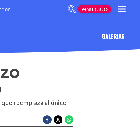
ador
Vende tu auto
GALERIAS
azo
o
 que reemplaza al único