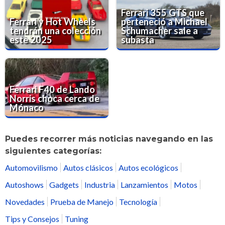
Ferrari 355 GTS que
Ferrari y Hot Wheels
perteneció a Michael
tendrán una colección
Schumacher sale a
este 2025
subasta
Ferrari F40 de Lando
Norris choca cerca de
Mónaco
Puedes recorrer más noticias navegando en las
siguientes categorías:
Automovilismo
Autos clásicos
Autos ecológicos
Autoshows
Gadgets
Industria
Lanzamientos
Motos
Novedades
Prueba de Manejo
Tecnología
Tips y Consejos
Tuning