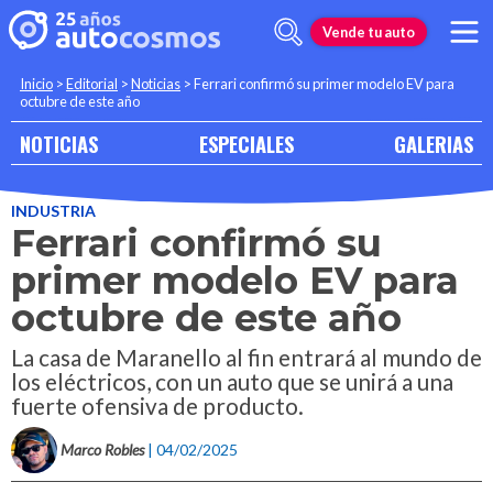
Vende tu auto
Inicio
>
Editorial
>
Noticias
>
Ferrari confirmó su primer modelo EV para
octubre de este año
NOTICIAS
ESPECIALES
GALERIAS
INDUSTRIA
Ferrari confirmó su
primer modelo EV para
octubre de este año
La casa de Maranello al fin entrará al mundo de
los eléctricos, con un auto que se unirá a una
fuerte ofensiva de producto.
Marco Robles
| 04/02/2025