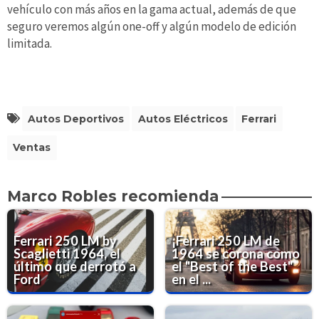
vehículo con más años en la gama actual, además de que
seguro veremos algún one-off y algún modelo de edición
limitada.
Autos Deportivos
Autos Eléctricos
Ferrari
Ventas
Marco Robles recomienda
Ferrari 250 LM by
¡Ferrari 250 LM de
Scaglietti 1964, el
1964 se corona como
último que derrotó a
el "Best of the Best"
Ford
en el ...