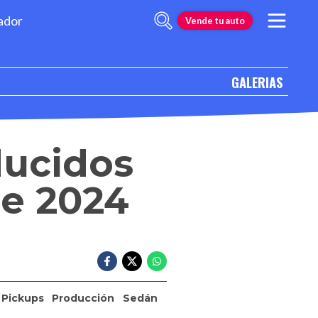
ador
Vende tu auto
GALERIAS
ducidos
re 2024
Pickups
Producción
Sedán