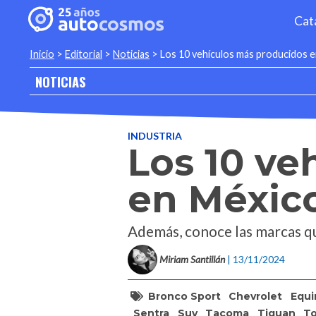
Cat
Inicio
>
Editorial
>
Noticias
>
Los 10 vehículos más producidos 
NOTICIAS
INDUSTRIA
Los 10 ve
en Méxic
Además, conoce las marcas q
Miriam Santillán
| 13/11/2024
Bronco Sport
Chevrolet
Equi
Sentra
Suv
Tacoma
Tiguan
To