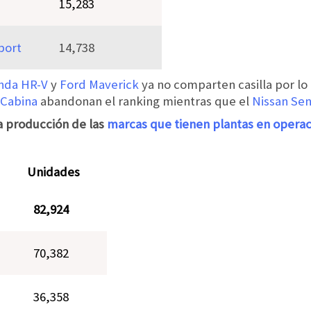
15,283
port
14,738
nda HR-V
y
Ford Maverick
ya no comparten casilla por l
 Cabina
abandonan el ranking mientras que el
Nissan Sen
a producción de las
marcas que tienen plantas en operac
Unidades
82,924
70,382
36,358