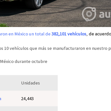
on en México un total de
382,101 vehículos
,
de acuerdo
os 10 vehículos que más se manufacturaron en nuestro p
 México durante octubre
Unidades
a
24,443