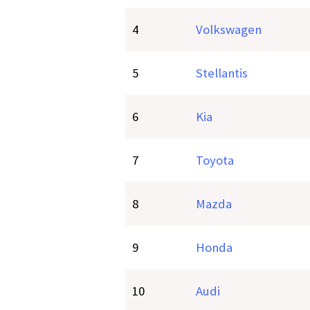
4
Volkswagen
5
Stellantis
6
Kia
7
Toyota
8
Mazda
9
Honda
10
Audi