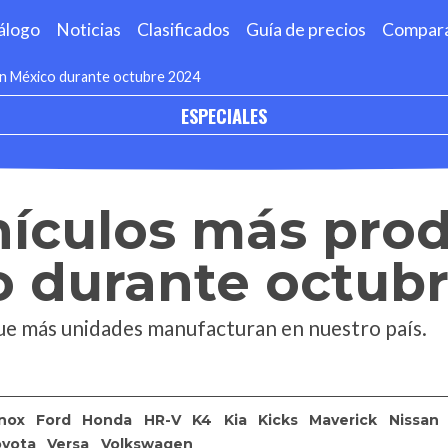
álogo
Noticias
Clasificados
Guía de precios
Compar
en México durante octubre 2024
ESPECIALES
hículos más pro
o durante octub
ue más unidades manufacturan en nuestro país.
nox
Ford
Honda
HR-V
K4
Kia
Kicks
Maverick
Nissan
yota
Versa
Volkswagen