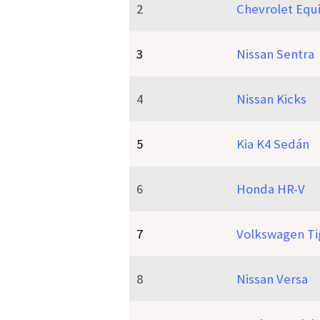
2
Chevrolet Equ
3
Nissan Sentra
4
Nissan Kicks
5
Kia K4 Sedán
6
Honda HR-V
7
Volkswagen Ti
8
Nissan Versa