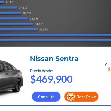
Nissan Sentra
Cuo
$
Precio desde:
$469,900
Consulta
Test Drive