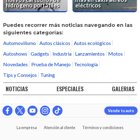
hidrógeno portátiles
eléctricos
Puedes recorrer más noticias navegando en las
siguientes categorías:
Automovilismo
Autos clásicos
Autos ecológicos
Autoshows
Gadgets
Industria
Lanzamientos
Motos
Novedades
Prueba de Manejo
Tecnología
Tips y Consejos
Tuning
NOTICIAS
ESPECIALES
GALERIAS
Vende tu auto
La empresa
Atención al cliente
Términos y condiciones