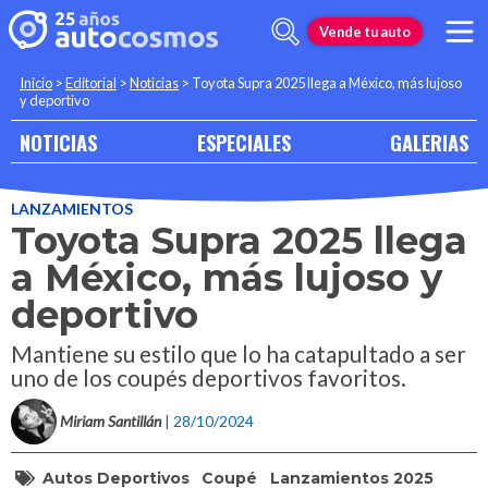
Vende tu auto
Inicio
>
Editorial
>
Noticias
>
Toyota Supra 2025 llega a México, más lujoso
y deportivo
NOTICIAS
ESPECIALES
GALERIAS
LANZAMIENTOS
Toyota Supra 2025 llega
a México, más lujoso y
deportivo
Mantiene su estilo que lo ha catapultado a ser
uno de los coupés deportivos favoritos.
Miriam Santillán
| 28/10/2024
Autos Deportivos
Coupé
Lanzamientos 2025