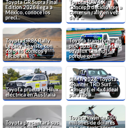
Toyota GR Supra Final
Toyota RAV4-X
Edition 2026 llega a
Concept: decidió irse a
México, conoce los
correr un rally en vez
preci...
de ir ...
Toyota GR86 Rally
Toyota transforma en
Legacy: se viste con
pick-up de carreras a
colores icónicos y
su Hilux Champ
recibe el...
porque qu...
SEMA 2024: Toyota
4Runner TRD Surf
Toyota prueba la Hilux
Concept, el 4x4 ideal
eléctrica en Australia
para las a...
Toyota invierte 500
Toyota presentará sus
millones de dólares
nuevos cartuchos de
más en taxis aéreos