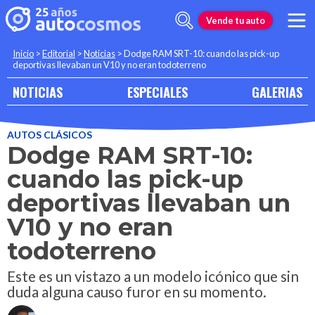
Vende tu auto
Inicio
>
Editorial
>
Noticias
>
Dodge RAM SRT-10: cuando las pick-up
deportivas llevaban un V10 y no eran todoterreno
NOTICIAS
ESPECIALES
GALERIAS
AUTOS CLÁSICOS
Dodge RAM SRT-10:
cuando las pick-up
deportivas llevaban un
V10 y no eran
todoterreno
Este es un vistazo a un modelo icónico que sin
duda alguna causo furor en su momento.