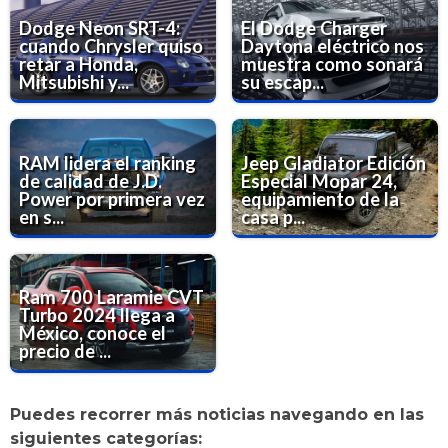
Dodge Neon SRT-4:
El Dodge Charger
cuando Chrysler quiso
Daytona eléctrico nos
retar a Honda,
muestra como sonará
Mitsubishi y...
su escap...
RAM lidera el ranking
Jeep Gladiator Edición
de calidad de J.D.
Especial Mopar 24,
Power por primera vez
equipamiento de la
en s...
casa p...
Ram 700 Laramie CVT
Turbo 2024 llega a
México, conoce el
precio de ...
Puedes recorrer más noticias navegando en las
siguientes categorías: