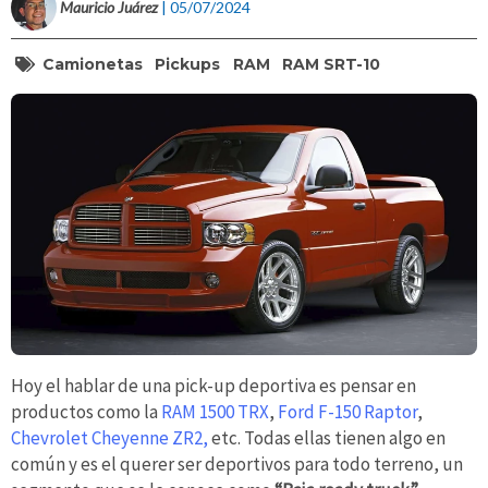
Mauricio Juárez
| 05/07/2024
Camionetas
Pickups
RAM
RAM SRT-10
Hoy el hablar de una pick-up deportiva es pensar en
productos como la
RAM 1500 TRX
,
Ford F-150 Raptor
,
Chevrolet Cheyenne ZR2,
etc. Todas ellas tienen algo en
común y es el querer ser deportivos para todo terreno, un