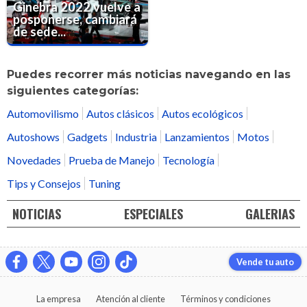
Ginebra 2022 vuelve a
posponerse, cambiará
de sede...
Puedes recorrer más noticias navegando en las
siguientes categorías:
Automovilismo
Autos clásicos
Autos ecológicos
Autoshows
Gadgets
Industria
Lanzamientos
Motos
Novedades
Prueba de Manejo
Tecnología
Tips y Consejos
Tuning
NOTICIAS
ESPECIALES
GALERIAS
Vende tu auto
La empresa
Atención al cliente
Términos y condiciones