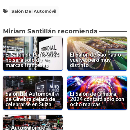
Salón Del Automóvil
Miriam Santillán recomienda
El Salón de París 2024
El Salón de Sao Paulo
no será solo de
vuelve, pero muy
marcas francesas
distinto
Salón del Automóvil
El Salón de Ginebra
de Ginebra dejará de
2024 contará sólo con
celebrarse en Suiza
ocho marcas
El Auto Salón de