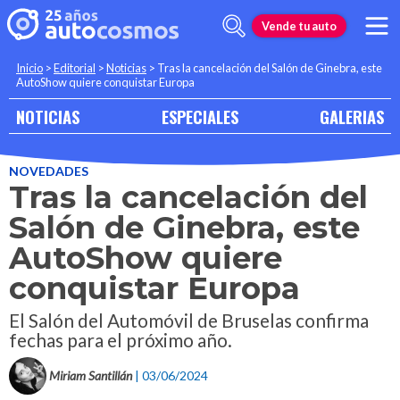
Vende tu auto
Inicio
>
Editorial
>
Noticias
>
Tras la cancelación del Salón de Ginebra, este
AutoShow quiere conquistar Europa
NOTICIAS
ESPECIALES
GALERIAS
NOVEDADES
Tras la cancelación del
Salón de Ginebra, este
AutoShow quiere
conquistar Europa
El Salón del Automóvil de Bruselas confirma
fechas para el próximo año.
Miriam Santillán
| 03/06/2024