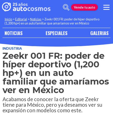
Vende tu auto
Inicio
>
Editorial
>
Noticias
>
Zeekr 001 FR: poder de híper deportivo
(1,200 hp+) en un auto familiar que amaríamos ver en México
NOTICIAS
ESPECIALES
GALERIAS
INDUSTRIA
Zeekr 001 FR: poder de
híper deportivo (1,200
hp+) en un auto
familiar que amaríamos
ver en México
Acabamos de conocer la oferta que Zeekr
tiene para México, pero ya deseamos ver su
expansión con modelos como este.