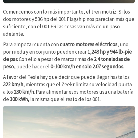
Comencemos con lo más importante, el tren motriz. Si los
dos motores y 536 hp del 001 Flagship nos parecían más que
suficiente, con el 001 FR las cosas van más de un paso
adelante.
Para empezar cuenta con
cuatro motores eléctricos
, uno
por rueda y en conjunto pueden crear
1,248 hp y 944 lb-pie
de par.
Con ello a pesar de marcar más de
2.4 toneladas de
peso,
puede hacer el
0-100 km/h en solo 2.07 segundos.
A favor del Tesla hay que decir que puede llegar hasta los
322 km/h,
mientras que el Zeekr limita su velocidad punta
a los
280 km/h
. Para alimentar esos motores usa una batería
de
100 kWh,
la misma que el resto de los 001.