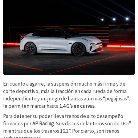
En cuanto a agarre, la suspensión mucho más firme y de
corte deportivo, más la tracción en cada rueda de forma
independiente y un juego de llantas aún más “pegajosas”,
le permiten marcar hasta
1.4 G’s en curvas.
Para detener su poder lleva frenos de alto desempeño
firmados por
AP Racing
. Sus discos delanteros son de 16.5”
mientras que los traseros 16.1”. Por cierto, son frenos