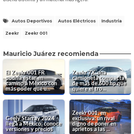
Autos Deportivos
Autos Eléctricos
Industria
Zeekr
Zeekr 001
Mauricio Juárez recomienda
El Zeekr 001 FR
Zeekr 7X, una
podría estar en
camioneta compacta
camino a México con
de más de 600 hp que
más poder que u...
quiere el tro...
Zeekr 001, en
Geely Starray 2024
exclusiva: un rival
llega a México, conoce
digno de poner en
versiones y precios
aprietos a las ...