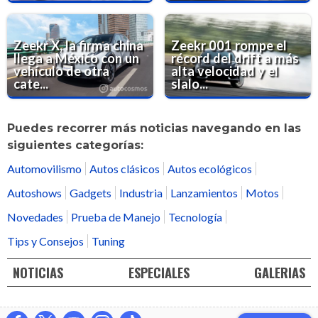
Zeekr X, la firma china
Zeekr 001 rompe el
llega a México con un
récord del drift a más
vehículo de otra
alta velocidad y el
cate...
slalo...
Puedes recorrer más noticias navegando en las
siguientes categorías:
Automovilismo
Autos clásicos
Autos ecológicos
Autoshows
Gadgets
Industria
Lanzamientos
Motos
Novedades
Prueba de Manejo
Tecnología
Tips y Consejos
Tuning
NOTICIAS
ESPECIALES
GALERIAS