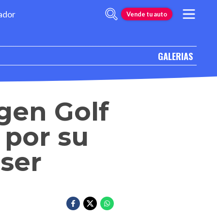
ador
Vende tu auto
GALERIAS
gen Golf
por su
aser