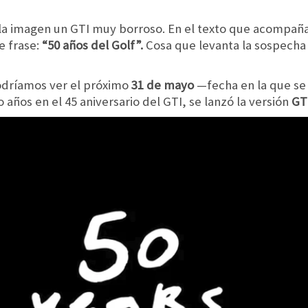
s la imagen un GTI muy borroso. En el texto que acompañ
e frase:
“50 años del Golf”.
Cosa que levanta la sospecha 
odríamos ver el próximo
31 de mayo
—fecha en la que se 
ños en el 45 aniversario del GTI, se lanzó la versión
GT