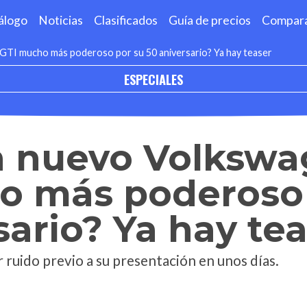
álogo
Noticias
Clasificados
Guía de precios
Compar
GTI mucho más poderoso por su 50 aniversario? Ya hay teaser
ESPECIALES
n nuevo Volkswa
o más poderoso 
sario? Ya hay te
ruido previo a su presentación en unos días.