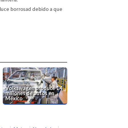
 luce borrosad debido a que
Volkswagen produce 14
millones de autos en
México