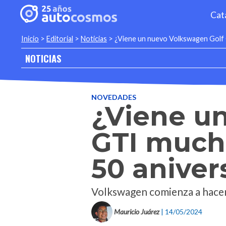
Cat
Inicio
>
Editorial
>
Noticias
>
¿Viene un nuevo Volkswagen Golf 
NOTICIAS
NOVEDADES
¿Viene u
GTI much
50 aniver
Volkswagen comienza a hacer 
Mauricio Juárez
| 14/05/2024