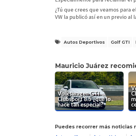
¿Tú que crees que veamos para el
VW la publicó así en un previo al
Autos Deportivos
Golf GTI
Mauricio Juárez recom
V
Volkswagen GTI
C
Clubsport 8.5 ¿qué lo
m
hace tan especial?
ce
Puedes recorrer más noticias 