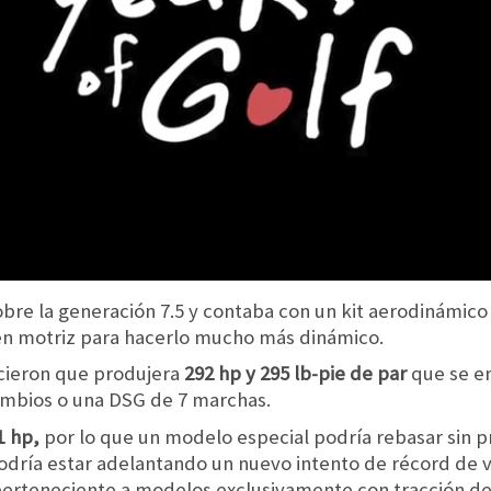
bre la generación 7.5 y contaba con un kit aerodinámico
en motriz para hacerlo mucho más dinámico.
icieron que produjera
292 hp y 295 lb-pie de par
que se en
ambios o una DSG de 7 marchas.
1 hp,
por lo que un modelo especial podría rebasar sin 
podría estar adelantando un nuevo intento de récord de v
perteneciente a modelos exclusivamente con tracción de