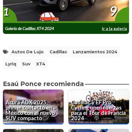
9
1
Galería de Cadillac XT4 2024
Ir a la galería
Autos De Lujo
Cadillac
Lanzamientos 2024
Lyriq
Suv
XT4
Esaú Ponce recomienda
Acura ADX 2025,
Cadillac y EF Pro
primer contacto en
Cycling unen fuerzas
México con el nuevo
para el Tour de Francia
SUV compacto
2024