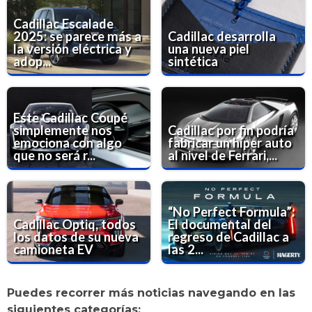
Cadillac Escalade
2025: se parece más a
Cadillac desarrolla
la versión eléctrica y
una nueva piel
adop...
sintética
Este Cadillac Coupé
simplemente nos
Cadillac por fin podría
emociona con algo
fabricar un híper auto
que no será r...
al nivel de Ferrari,...
“No Perfect Formula”:
Cadillac Optiq, todos
El documental del
los datos de su nueva
regreso de Cadillac a
camioneta EV
las 2...
Puedes recorrer más noticias navegando en las
siguientes categorías: