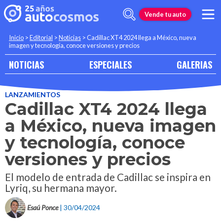
Vende tu auto
Inicio
>
Editorial
>
Noticias
>
Cadillac XT4 2024 llega a México, nueva
imagen y tecnología, conoce versiones y precios
NOTICIAS
ESPECIALES
GALERIAS
LANZAMIENTOS
Cadillac XT4 2024 llega
a México, nueva imagen
y tecnología, conoce
versiones y precios
El modelo de entrada de Cadillac se inspira en
Lyriq, su hermana mayor.
Esaú Ponce
| 30/04/2024