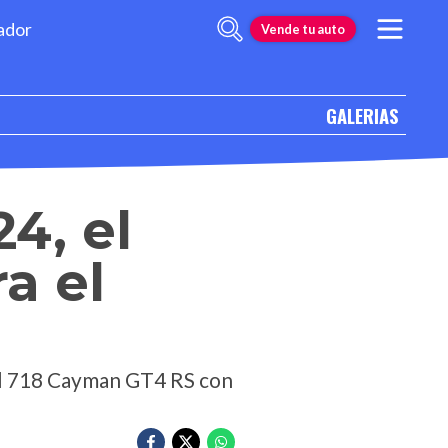
ador
Vende tu auto
GALERIAS
4, el
a el
el 718 Cayman GT4 RS con