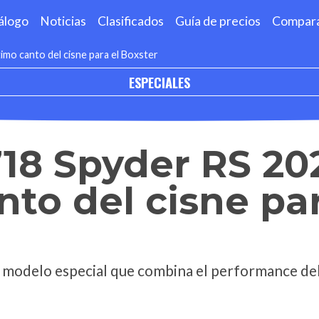
álogo
Noticias
Clasificados
Guía de precios
Compar
imo canto del cisne para el Boxster
ESPECIALES
18 Spyder RS 202
nto del cisne par
o modelo especial que combina el performance d