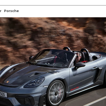
r
Porsche