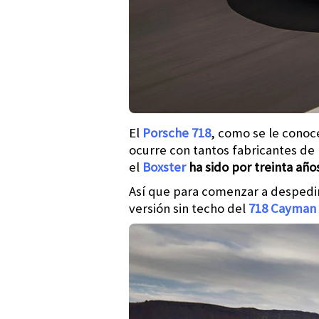
El
Porsche 718
, como se le conoc
ocurre con tantos fabricantes d
el
Boxster
ha sido por treinta añ
Así que para comenzar a despedir
versión sin techo del
718 Cayman