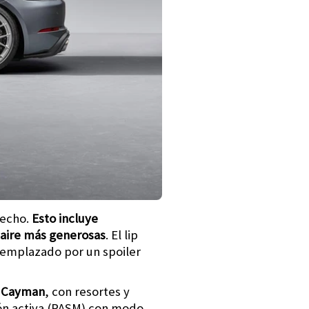
techo.
Esto incluye
 aire más generosas
. El lip
reemplazado por un spoiler
l
Cayman
, con resortes y
ión activa (PASM) con modo