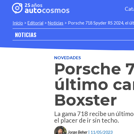
Cat
Inicio
>
Editorial
>
Noticias
>
Porsche 718 Spyder RS 2024, el últ
NOTICIAS
NOVEDADES
Porsche 7
último ca
Boxster
La gama 718 recibe un últim
el placer de ir sin techo.
Jorge Beher
| 11/05/2023