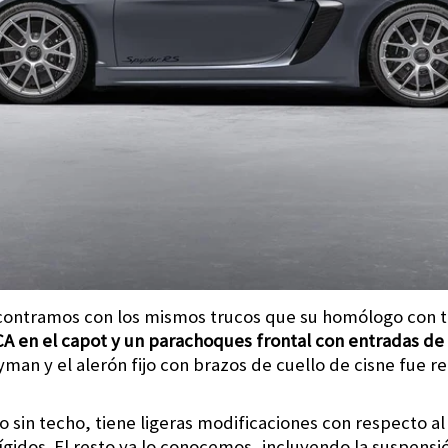
ncontramos con los mismos trucos que su homólogo con 
CA en el capot y un parachoques frontal con entradas de
yman y el alerón fijo con brazos de cuello de cisne fue 
to sin techo, tiene ligeras modificaciones con respecto a
idos. El resto ya lo conocemos, incluyendo la suspens