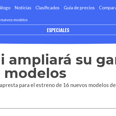
álogo
Noticias
Clasificados
Guía de precios
Compar
6 nuevos modelos
ESPECIALES
i ampliará su g
s modelos
 apresta para el estreno de 16 nuevos modelos de