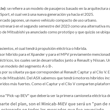
le):
se refiere a un modelo de pasajeros basado en la arquitectura 
port, el cual verá una nueva generación ya hacia el 2025.
ercado japones, un nuevo vehículo compacto de uso urbano.
estrenará en el segundo semestre del 2023 como una alternativa m
de Mitsubishi ya anunciado como prototipo y que quizás se ubique 
sientos, el cual tendrá propulsión eléctrica o híbrida.
sor híbrido para el Xpander y para el MPV previamente mencionad
ricos, los cuales serán desarrollados junto a Renault y Nissan. Uno
er un modelo del segmento A o B-.
por su silueta ya que corresponden al Renault Captur y al Clio V. Es
ión de Mitsubishi. Del ASX sabemos que tendrá motores híbridos in
ridos más fuertes. Como el Captur y el Clio V comparten plataform
osa "Pick-up BEV" que debería ser la primera camioneta eléctrica de
rte del plan, son el Minicab-MiEV que será un "pan de m
 estrenado en todos los mercados que fue anunciado.