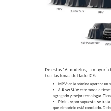
De estos 16 modelos, la mayoría t
tras las lonas del lado ICE:
MPV:
en la nómina aparece un 
3-Row SUV:
este modelo tiene f
agregado y mejor tecnología. Tien
Pick-up:
por supuesto, se trata
que el modelo está concluido. De h