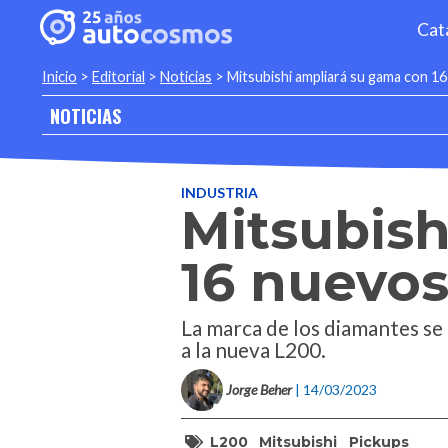
Cat
Inicio
>
Editorial
>
Noticias
>
Mitsubishi ampliará su gama con 1
NOTICIAS
INDUSTRIA
Mitsubish
16 nuevo
La marca de los diamantes se
a la nueva L200.
Jorge Beher
| 14/03/2023
L200
Mitsubishi
Pickups