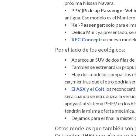
próxima Nissan Navara.
PPV (Pick-up Passenger Vehic
antigua. Ese modelo es el Montero S
Kei-Passenger:
solo para el m
Delica Mini:
ya presentado, se 
XFC Concept
:
un nuevo modelo 
Por el lado de los ecológicos:
Aparece un SUV de dos filas de a
También se estrenará un propul
Hay dos modelos compactos eléct
car, mientras que el otro podría s
El ASX
y
el Colt
los reconocerás 
será cuando se introduzca la vers
apoyará al sistema PHEV en los híb
tendrán la misma oferta mecánica.
Dejamos para el final la misteri
Otros modelos que también son pa
Outlander PHEV que aún no se ha