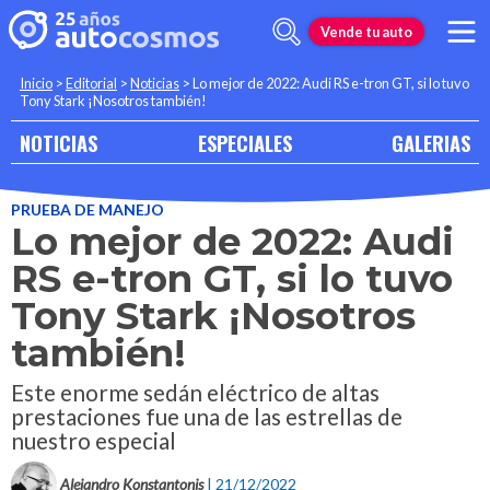
Vende tu auto
Inicio
>
Editorial
>
Noticias
>
Lo mejor de 2022: Audi RS e-tron GT, si lo tuvo
Tony Stark ¡Nosotros también!
NOTICIAS
ESPECIALES
GALERIAS
PRUEBA DE MANEJO
Lo mejor de 2022: Audi
RS e-tron GT, si lo tuvo
Tony Stark ¡Nosotros
también!
Este enorme sedán eléctrico de altas
prestaciones fue una de las estrellas de
nuestro especial
Alejandro Konstantonis
| 21/12/2022