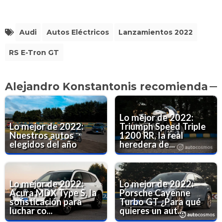
Audi
Autos Eléctricos
Lanzamientos 2022
RS E-Tron GT
Alejandro Konstantonis recomienda
Lo mejor de 2022:
Lo mejor de 2022:
Triumph Speed Triple
Nuestros autos
1200 RR, la real
elegidos del año
heredera de...
Lo mejor de 2022:
Lo mejor de 2022:
Acura MDX Type S, la
Porsche Cayenne
sofisticación para
Turbo GT ¿Para qué
luchar co...
quieres un aut...