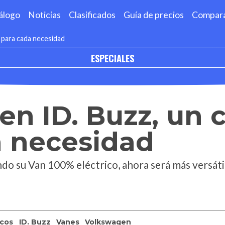
álogo
Noticias
Clasificados
Guía de precios
Compar
 para cada necesidad
ESPECIALES
n ID. Buzz, un 
a necesidad
do su Van 100% eléctrico, ahora será más versáti
icos
ID. Buzz
Vanes
Volkswagen