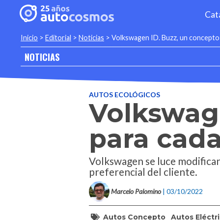
Cat
Inicio
>
Editorial
>
Noticias
>
Volkswagen ID. Buzz, un concepto
NOTICIAS
AUTOS ECOLÓGICOS
Volkswage
para cad
Volkswagen se luce modifican
preferencial del cliente.
Marcelo Palomino
| 03/10/2022
Autos Concepto
Autos Eléctr