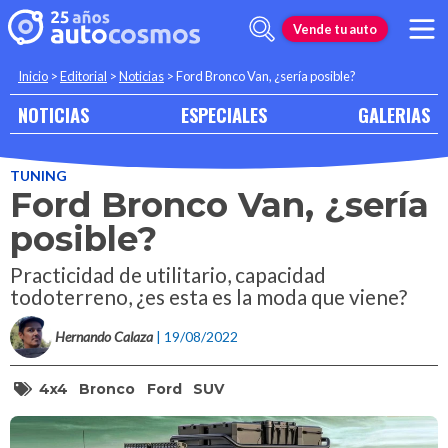
Vende tu auto
Inicio
>
Editorial
>
Noticias
>
Ford Bronco Van, ¿sería posible?
NOTICIAS
ESPECIALES
GALERIAS
TUNING
Ford Bronco Van, ¿sería
posible?
Practicidad de utilitario, capacidad
todoterreno, ¿es esta es la moda que viene?
Hernando Calaza
| 19/08/2022
4x4
Bronco
Ford
SUV