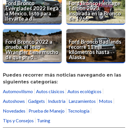
Ford Bronco
Ford Bronco Heritage
Everglades 2022 llega
Edition 2023,
a México, listo para
inspirada en la Bronco
llevarte a d...
de 1966
Ford Bronco 2022 a
Ford Bronco Badlands
prueba, el Jeep
recorre 11 mil
Wrangler tiene mucho
kilómetros hasta
de que preo...
Alaska
Puedes recorrer más noticias navegando en las
siguientes categorías:
Automovilismo
Autos clásicos
Autos ecológicos
Autoshows
Gadgets
Industria
Lanzamientos
Motos
Novedades
Prueba de Manejo
Tecnología
Tips y Consejos
Tuning