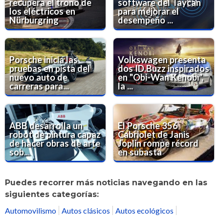
recupera el trono de
software del Taycan
los eléctricos en
para mejorar el
Nürburgring
desempeño ...
Porsche inicia las
Volkswagen presenta
pruebas en pista del
dos ID.Buzz inspirados
nuevo auto de
en "Obi-Wan Kenobi",
carreras para...
la ...
ABB desarrolla un
El Porsche 356
robot de pintura capaz
Cabriolet de Janis
de hacer obras de arte
Joplin rompe récord
sob...
en subasta
Puedes recorrer más noticias navegando en las
siguientes categorías:
Automovilismo
Autos clásicos
Autos ecológicos