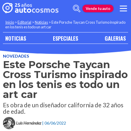
Vende tu auto
Inicio
>
Editorial
>
Noticias
>
Este Porsche Taycan Cross Turismo inspirado
en los tenis es todo un art car
NOTICIAS
ESPECIALES
GALERIAS
NOVEDADES
Este Porsche Taycan
Cross Turismo inspirado
en los tenis es todo un
art car
Es obra de un diseñador california de 32 años
de edad.
Luis Hernández
| 06/06/2022