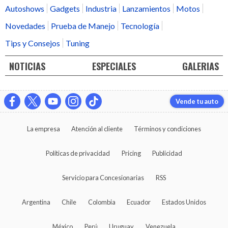
Autoshows
Gadgets
Industria
Lanzamientos
Motos
Novedades
Prueba de Manejo
Tecnología
Tips y Consejos
Tuning
NOTICIAS
ESPECIALES
GALERIAS
Vende tu auto
La empresa
Atención al cliente
Términos y condiciones
Políticas de privacidad
Pricing
Publicidad
Servicio para Concesionarias
RSS
Argentina
Chile
Colombia
Ecuador
Estados Unidos
México
Perú
Uruguay
Venezuela