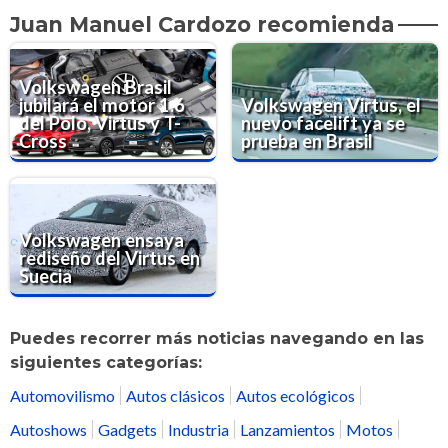
Juan Manuel Cardozo recomienda
Volkswagen Brasil
jubilará el motor 1.6
Volkswagen Virtus, el
del Polo, Virtus y T-
nuevo facelift ya se
Cross
prueba en Brasil
Volkswagen ensaya
rediseño del Virtus en
Suecia
Puedes recorrer más noticias navegando en las
siguientes categorías:
Automovilismo
Autos clásicos
Autos ecológicos
Autoshows
Gadgets
Industria
Lanzamientos
Motos