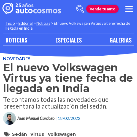
Vende tu auto
Inicio
>
Editorial
>
Noticias
>
El nuevo Volkswagen Virtus ya tiene fecha de
llegada en India
NOTICIAS
ESPECIALES
GALERIAS
NOVEDADES
El nuevo Volkswagen
Virtus ya tiene fecha de
llegada en India
Te contamos todas las novedades que
presentará la actualización del sedán.
Juan Manuel Cardozo
| 18/02/2022
Sedán
Virtus
Volkswagen