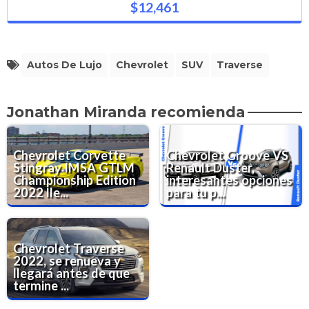
$12,461
Autos De Lujo
Chevrolet
SUV
Traverse
Jonathan Miranda recomienda
Chevrolet Corvette
Chevrolet Groove VS
Stingray IMSA GTLM
Renault Duster,
Championship Edition
interesantes opciones
2022 lle...
para tu p...
Chevrolet Traverse
2022, se renueva y
llegará antes de que
termine ...