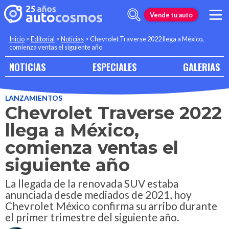
Vende tu auto
Inicio
>
Editorial
>
Noticias
>
Chevrolet Traverse 2022 llega a México,
comienza ventas el siguiente año
NOTICIAS
ESPECIALES
GALERIAS
LANZAMIENTOS
Chevrolet Traverse 2022
llega a México,
comienza ventas el
siguiente año
La llegada de la renovada SUV estaba
anunciada desde mediados de 2021, hoy
Chevrolet México confirma su arribo durante
el primer trimestre del siguiente año.