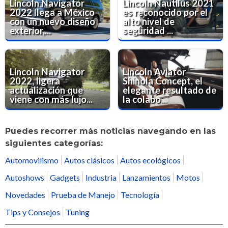
Lincoln Navigator
Lincoln Nautilus 2021
2022 llega a México
es reconocido por el
con un nuevo diseño
alto nivel de
exterior,...
seguridad ...
Lincoln Navigator
Lincoln Aviator
2022, ligera
Shinola Concept, el
actualización que
elegante resultado de
viene con más lujo...
la colabo...
Puedes recorrer más noticias navegando en las
siguientes categorías:
Automovilismo
Autos clásicos
Autos ecológicos
Autoshows
Gadgets
Industria
Lanzamientos
Motos
Novedades
Prueba de Manejo
Tecnología
Tips y Consejos
Tuning