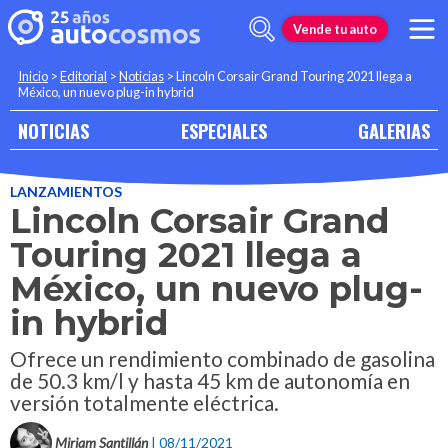
Vende tu auto
Inicio
>
Editorial
>
Noticias
>
Lincoln Corsair Grand Touring 2021 llega a
México, un nuevo plug-in hybrid
NOTICIAS
ESPECIALES
GALERIAS
LANZAMIENTOS
Lincoln Corsair Grand
Touring 2021 llega a
México, un nuevo plug-
in hybrid
Ofrece un rendimiento combinado de gasolina
de 50.3 km/l y hasta 45 km de autonomía en
versión totalmente eléctrica.
Miriam Santillán
| 08/11/2021