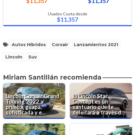
$11,357
$11,357
Usados Cuota desde
$11,357
Autos Híbridos
Corsair
Lanzamientos 2021
Lincoln
Suv
Miriam Santillán recomienda
Lincoln Corsair Grand
El Lincoln Star
Touring 2022 a
Concept es un
prueba, guapa,
santuario que te
sofisticada y e...
deleitará a través d...