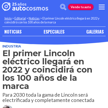
Vende tu auto
Inicio
>
Editorial
>
Noticias
>
El primer Lincoln eléctrico llegará en 2022 y
coincidirá con los 100 años de la marca
NOTICIAS
ESPECIALES
GALERIAS
INDUSTRIA
El primer Lincoln
eléctrico llegará en
2022 y coincidirá con
los 100 años de la
marca
Para 2030 toda la gama de Lincoln será
electrificada y completamente conectada