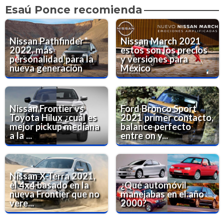
Esaú Ponce recomienda
Nissan Pathfinder
Nissan March 2021
2022, más
estos son los precios
personalidad para la
y versiones para
nueva generación
México
Nissan Frontier vs
Ford Bronco Sport
Toyota Hilux ¿cuál es
2021 primer contacto,
mejor pickup mediana
balance perfecto
a la ...
entre on y...
Nissan X-Terra 2021,
el 4x4 basado en la
¿Qué automóvil
nueva Frontier que no
manejabas en el año
vere...
2000?