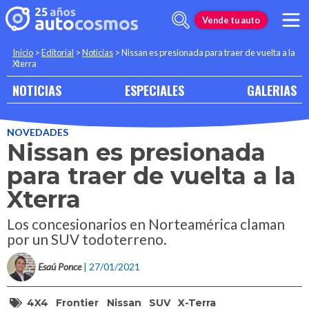
Vende tu auto
Inicio
>
Editorial
>
Noticias
>
Nissan es presionada para traer de vuelta a la
Xterra
NOTICIAS
ESPECIALES
GALERIAS
NOVEDADES
Nissan es presionada
para traer de vuelta a la
Xterra
Los concesionarios en Norteamérica claman
por un SUV todoterreno.
Esaú Ponce
| 27/01/2021
4X4
Frontier
Nissan
SUV
X-Terra