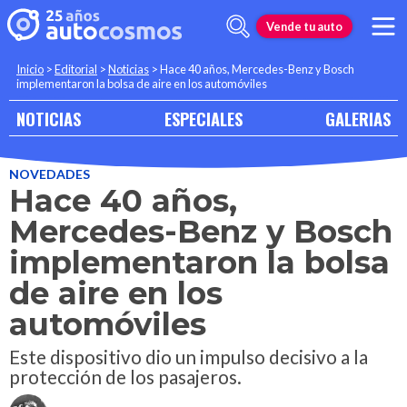
Vende tu auto
Inicio
>
Editorial
>
Noticias
>
Hace 40 años, Mercedes-Benz y Bosch
implementaron la bolsa de aire en los automóviles
NOTICIAS
ESPECIALES
GALERIAS
NOVEDADES
Hace 40 años,
Mercedes-Benz y Bosch
implementaron la bolsa
de aire en los
automóviles
Este dispositivo dio un impulso decisivo a la
protección de los pasajeros.