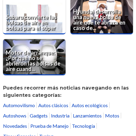
Hyundai desarrolla
Subaru convierte las
una nueva bolsa de
bolsas de aire en
aire que te abraza en
bolsas para el súper
caso de...
Motor de arranque:
¿Por qué no se
abrieron las bolsas de
aire cuand...
Puedes recorrer más noticias navegando en las
siguientes categorías:
Automovilismo
Autos clásicos
Autos ecológicos
Autoshows
Gadgets
Industria
Lanzamientos
Motos
Novedades
Prueba de Manejo
Tecnología