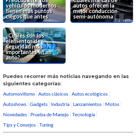
vehículos modernos
autos ofrecen la
tienen más puntos
mejor conducción
ciegos que antes
semi-autónoma
¿Cuáles son los
elementos de
seguridad más
importantes en un
auto?
Puedes recorrer más noticias navegando en las
siguientes categorías:
Automovilismo
Autos clásicos
Autos ecológicos
Autoshows
Gadgets
Industria
Lanzamientos
Motos
Novedades
Prueba de Manejo
Tecnología
Tips y Consejos
Tuning