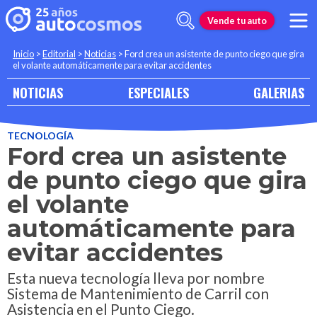
Vende tu auto
Inicio
>
Editorial
>
Noticias
>
Ford crea un asistente de punto ciego que gira
el volante automáticamente para evitar accidentes
NOTICIAS
ESPECIALES
GALERIAS
TECNOLOGÍA
Ford crea un asistente
de punto ciego que gira
el volante
automáticamente para
evitar accidentes
Esta nueva tecnología lleva por nombre
Sistema de Mantenimiento de Carril con
Asistencia en el Punto Ciego.