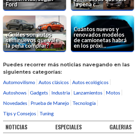
Ford
la pena c...
Cuántos nuevos y
¿Cuáles son autos
renovados modelos
seminuevos que vale
de camionetas habrá
la pena comprar?
en los próxi...
Puedes recorrer más noticias navegando en las
siguientes categorías:
Automovilismo
Autos clásicos
Autos ecológicos
Autoshows
Gadgets
Industria
Lanzamientos
Motos
Novedades
Prueba de Manejo
Tecnología
Tips y Consejos
Tuning
NOTICIAS
ESPECIALES
GALERIAS