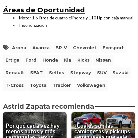
Áreas de Oportunidad
Motor 1.6 litros de cuatro cilindros y 110 Hp con caja manual
Insonorización
Arona
Avanza
BR-V
Chevrolet
Ecosport
Ertiga
Ford
Honda
Kia
Kicks
Nissan
Renault
SEAT
Seltos
Stepway
SUV
Suzuki
T-Cross
Toyota
Tracker
Volkswagen
Astrid Zapata recomienda
Por qué cada vez hay
¿Cuáles son las
menos autos y más
camionetas y pick ups
camionetas, según
seminuevas que vale