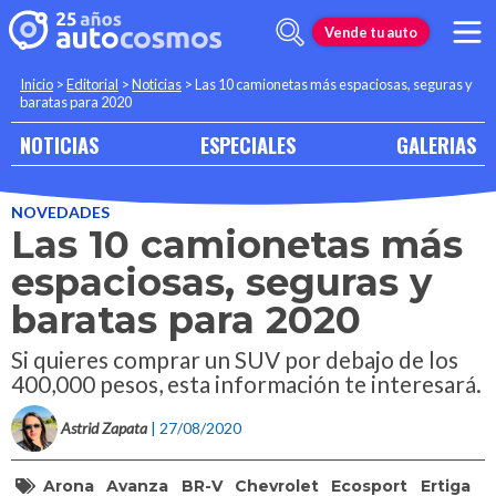
Vende tu auto
Inicio
>
Editorial
>
Noticias
>
Las 10 camionetas más espaciosas, seguras y
baratas para 2020
NOTICIAS
ESPECIALES
GALERIAS
NOVEDADES
Las 10 camionetas más
espaciosas, seguras y
baratas para 2020
Si quieres comprar un SUV por debajo de los
400,000 pesos, esta información te interesará.
Astrid Zapata
| 27/08/2020
Arona
Avanza
BR-V
Chevrolet
Ecosport
Ertiga