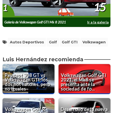
15
1
Galería de Volkswagen Golf GTI Mk 8 2021
Ir a la galería
Autos Deportivos
Golf
Golf GTI
Volkswagen
Luis Hernández recomienda
Peugeot 308 GT vs
Volkswagen Golf GTI
Volkswagen GTI; los
2021, el Mk8 se
dos hot hatches, pero
presenta ante la
no iguales
sociedad de fo...
Volkswagen Golf R
Desarrollo de la nueva