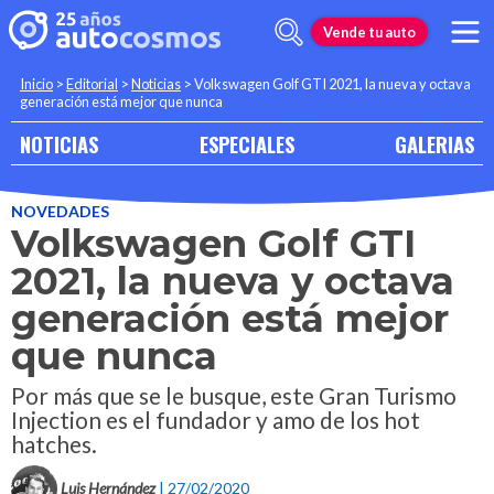
Vende tu auto
Inicio
>
Editorial
>
Noticias
>
Volkswagen Golf GTI 2021, la nueva y octava
generación está mejor que nunca
NOTICIAS
ESPECIALES
GALERIAS
NOVEDADES
Volkswagen Golf GTI
2021, la nueva y octava
generación está mejor
que nunca
Por más que se le busque, este Gran Turismo
Injection es el fundador y amo de los hot
hatches.
Luis Hernández
| 27/02/2020