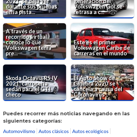
2021, se deja ver
generación del
durante sus pruebas
Volkswagen Gol se
en la pista...
retrasa a c...
A través de un
recorrido virtual
conoce lo que
Este es el primer
Volkswagen tenía
Volkswagen Caribe de
pre...
carreras en el mundo
Skoda Octavia RS IV
El Auto Show de
2021, carrocería
Ginebra 2020 se
sedán para el GTI
cancela a causa del
checo
Coronavirus
Puedes recorrer más noticias navegando en las
siguientes categorías:
Automovilismo
Autos clásicos
Autos ecológicos