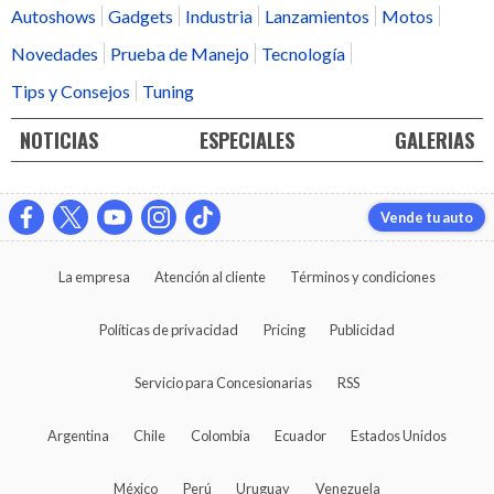
Autoshows
Gadgets
Industria
Lanzamientos
Motos
Novedades
Prueba de Manejo
Tecnología
Tips y Consejos
Tuning
NOTICIAS
ESPECIALES
GALERIAS
Vende tu auto
La empresa
Atención al cliente
Términos y condiciones
Políticas de privacidad
Pricing
Publicidad
Servicio para Concesionarias
RSS
Argentina
Chile
Colombia
Ecuador
Estados Unidos
México
Perú
Uruguay
Venezuela