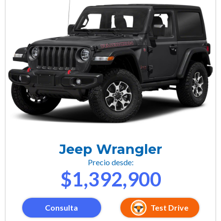
Jeep Wrangler
Precio desde:
$1,392,900
Consulta
Test Drive