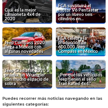
FCA sustituirá el
Cuál es la mejor
motor V6 Pentastar
camioneta 4x4 de
por un nuevo seis
2020
cilindros en...
FCA celebra la
Jeep Compass 2020
producción de
llega a México con
600,000 Jeep
algunas novedades
Compass en México
Jeep Gladiator 2020 a
prueba, un Wrangler
¿Por qué los vehículos
con mucho espacio de
Jeep tienen el sello
sobra
Trail Rated 4x4?
Puedes recorrer más noticias navegando en las
siguientes categorías: