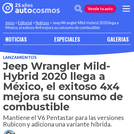
Vende tu auto
Inicio
>
Editorial
>
Noticias
>
Jeep Wrangler Mild-Hybrid 2020 llega a
México, el exitoso 4x4 mejora su consumo de combustible
NOTICIAS
ESPECIALES
GALERIAS
LANZAMIENTOS
Jeep Wrangler Mild-
Hybrid 2020 llega a
México, el exitoso 4x4
mejora su consumo de
combustible
Mantiene el V6 Pentastar para las versiones
Rubicon y adiciona una variante híbrida.