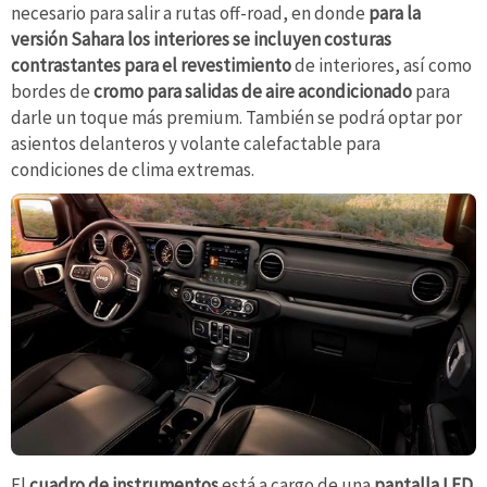
necesario para salir a rutas off-road, en donde
para la
versión Sahara los interiores se incluyen costuras
contrastantes para el revestimiento
de interiores, así como
bordes de
cromo para salidas de aire acondicionado
para
darle un toque más premium. También se podrá optar por
asientos delanteros y volante calefactable para
condiciones de clima extremas.
El
cuadro de instrumentos
está a cargo de una
pantalla LED