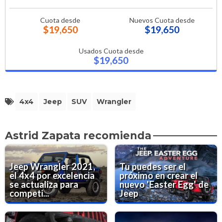
Cuota desde
Nuevos Cuota desde
$19,650
$19,650
Usados Cuota desde
$19,650
4x4
Jeep
SUV
Wrangler
Astrid Zapata recomienda
Jeep Wrangler 2021,
Tu puedes ser el
el 4x4 por excelencia
próximo en crear el
se actualiza para
nuevo 'Easter Egg' de
competi...
Jeep